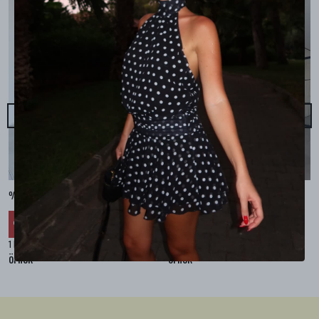
%100 KETEN CEPLİ ŞALVAR PANTOLON - Bej
%100 KETEN SALAŞ GÖMLEK - Bej
₺ 2,299.99
₺ 2,099.99
%
30
%
30
₺ 1,609.99
₺ 1,469.99
1 Renk 4 Beden
1 Renk 4 Beden
örnek
örnek