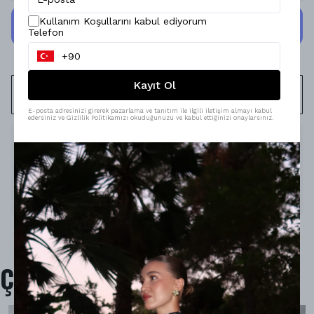
Kullanım Koşullarını kabul ediyorum
Telefon
Kayıt Ol
WHATSAPP
E-posta adresinizi girerek pazarlama ve tanıtım ile ilgili iletişim almayı kabul
edersiniz ve Gizlilik Politikamızı okuduğunuzu ve kabul ettiğinizi onaylarsınız.
Ürün Açıklaması
Model Ölçüleri : 167cm/53kg
Modelin Beden : STANDART beden
Ürün İçeriği : -
Ürün Boyu : -
Çok Satanlar