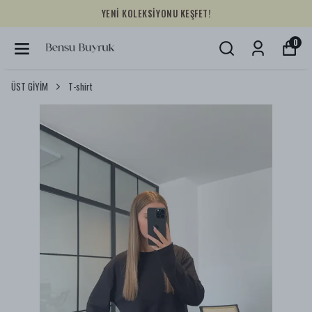
YENİ KOLEKSİYONU KEŞFET!
0
ÜST GİYİM
T-shirt