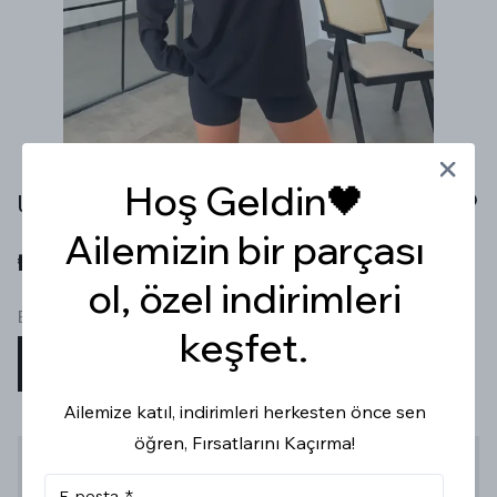
Hoş Geldin🖤
UZUN KOLLU SİYAH BASİC T-SHİRT
Ailemizin bir parçası
₺ 499.99
ol, özel indirimleri
Beden
keşfet.
STD
Ailemize katıl, indirimleri herkesten önce sen
öğren, Fırsatlarını Kaçırma!
Stoğa Gelince Haber Ver