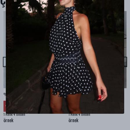
Çok Satanlar
%100 KETEN CEPLİ ŞALVAR PANTOLON - Bej
%100 KETEN SALAŞ GÖMLEK - Bej
₺ 2,299.99
₺ 2,099.99
%
30
%
30
₺ 1,609.99
₺ 1,469.99
1 Renk 4 Beden
1 Renk 4 Beden
örnek
örnek