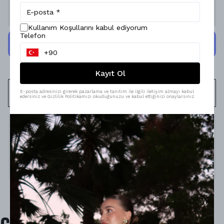
Stoğa Gelince Haber Ver
Kullanım Koşullarını kabul ediyorum
Telefon
Kayıt Ol
WHATSAPP
E-posta adresinizi girerek pazarlama ve tanıtım ile ilgili iletişim almayı kabul
edersiniz ve Gizlilik Politikamızı okuduğunuzu ve kabul ettiğinizi onaylarsınız.
Ürün Açıklaması
Model Ölçüleri : 167cm/53kg
Modelin Beden : S beden
Ürün İçeriği : -
Ürün Boyu : -