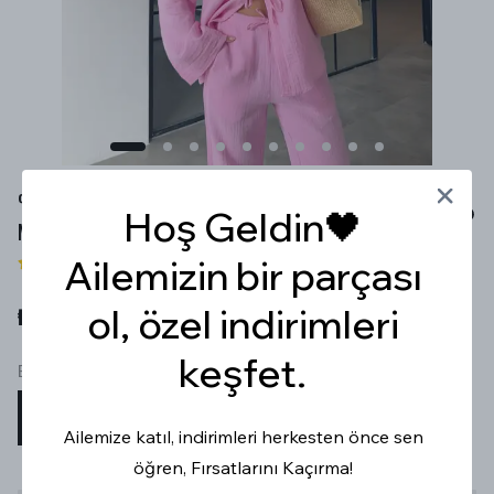
%100 PAMUK BAĞLAMALI BLUZ PANTOLON PEMBE
Hoş Geldin🖤
MÜSLİN TAKIM
Ailemizin bir parçası
6 değerlendirme
ol, özel indirimleri
₺ 1,499.99
keşfet.
Beden
S
M
L
Ailemize katıl, indirimleri herkesten önce sen
öğren, Fırsatlarını Kaçırma!