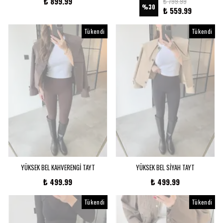
₺ 899.99
₺ 799.99
%
30
₺ 559.99
Kayıt Ol
Tükendi
Tükendi
E-posta adresinizi girerek pazarlama ve tanıtım ile ilgili iletişim almayı kabul
edersiniz ve Gizlilik Politikamızı okuduğunuzu ve kabul ettiğinizi onaylarsınız.
YÜKSEK BEL KAHVERENGİ TAYT
YÜKSEK BEL SİYAH TAYT
₺ 499.99
₺ 499.99
Tükendi
Tükendi