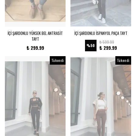
İÇİ ŞARDONLU YÜKSEK BEL ANTRASİT
İÇİ ŞARDONLU İSPANYOL PAÇA TAYT
TAYT
₺ 599.99
%
50
₺ 299.99
₺ 299.99
Tükendi
Tükendi