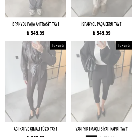
İSPANYOL PAÇA ANTRASİT TAYT
İSPANYOL PAÇA EKRU TAYT
Hoş Geldin🖤
₺ 549.99
₺ 549.99
Ailemizin bir parçası
Tükendi
Tükendi
ol, özel indirimleri
keşfet.
Ailemize katıl, indirimleri herkesten önce sen
öğren, Fırsatlarını Kaçırma!
Kullanım Koşullarını kabul ediyorum
Telefon
ACI KAHVE ÇIMALI FÜZO TAYT
YANI YIRTMAÇLI SİYAH KAPRİ TAYT