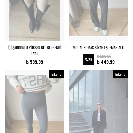
İÇİ ŞARDONLU YÜKSEK BEL BEJ RENGİ
MODAL KUMAŞ SİYAH EŞOFMAN ALTI
TAYT
₺ 599.99
%
25
₺ 599.99
₺ 449.99
Tükendi
Tükendi