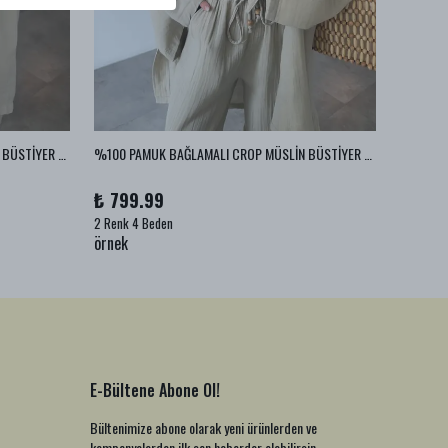
%100 PAMUK BAĞLAMALI CROP MÜSLİN BÜSTİYER - Ekru
%100 PAMUK BAĞLAMALI CROP MÜSLİN BÜSTİYER - Vizon
%100 PA
₺ 799.99
₺ 999
2 Renk 4 Beden
1 Renk 2
örnek
örnek
E-Bültene Abone Ol!
Bültenimize abone olarak yeni ürünlerden ve
kampanyalardan ilk sen haberdar olabilirsin