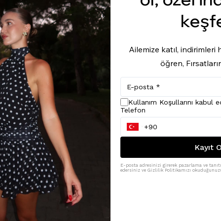
keşf
Ailemize katıl, indirimler
öğren, Fırsatları
Kullanım Koşullarını kabul 
Telefon
Kayıt O
E-posta adresinizi girerek pazarlama ve tanıtı
edersiniz ve Gizlilik Politikamızı okuduğunuzu