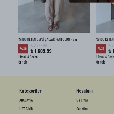
BA JEAN
%100 KETEN CEPLİ ŞALVAR PANTOLON - Bej
%100 KETEN 
₺ 2,299.99
₺ 2
%
30
%
30
₺ 1,609.99
₺ 
1 Renk 4 Beden
1 Renk 4 Bed
örnek
örnek
Kategoriler
Hesabım
ANASAYFA
Giriş Yap
ÜST GİYİM
Sepetim