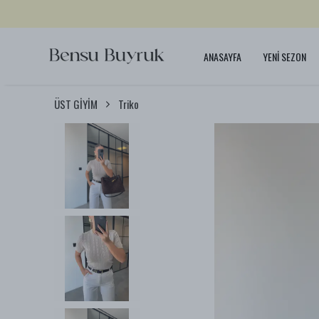
ANASAYFA
YENİ SEZON
ÜST GİYİM
Triko