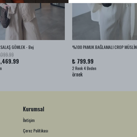
SALAŞ GÖMLEK - Bej
,099.99
1,469.99
₺ 799.99
en
2 Renk 4 Beden
örnek
Kurumsal
İletişim
Çerez Politikası