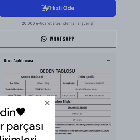
WHATSAPP
Ürün Açıklaması
din🖤
r parçası
dirimleri