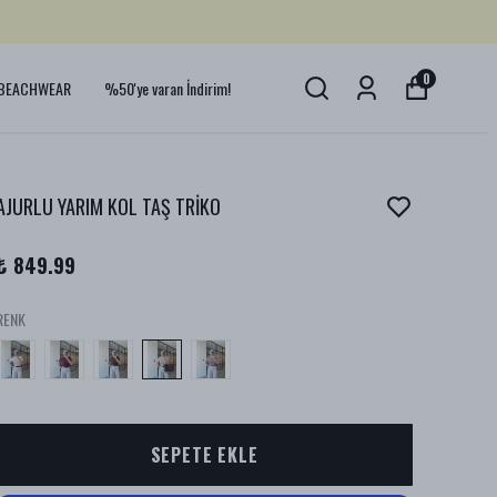
0
BEACHWEAR
%50'ye varan İndirim!
AJURLU YARIM KOL TAŞ TRİKO
₺ 849.99
RENK
SEPETE EKLE