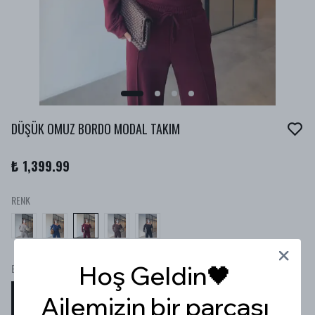
DÜŞÜK OMUZ BORDO MODAL TAKIM
₺ 1,399.99
RENK
Hoş Geldin🖤
Beden
Ailemizin bir parçası
S
M
L