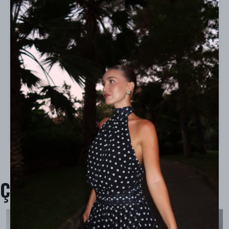
Model Ölçüleri : 167cm/53kg
Modelin Beden : S beden
Ürün İçeriği : %95 Polyester, %5 Likra
Ürün Boyu : Üst 49 cm, Alt 100 cm
Çok Satanlar