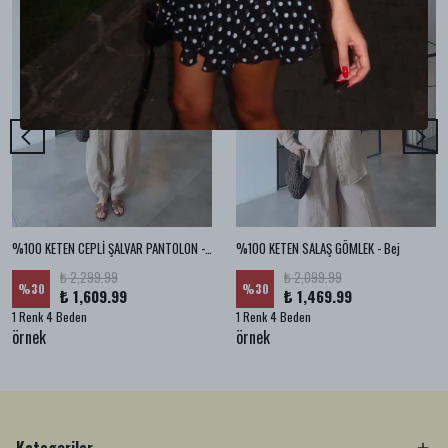
%100 KETEN CEPLİ ŞALVAR PANTOLON - Bej
%100 KETEN SALAŞ GÖMLEK - Bej
₺ 2,299.99
₺ 2,099.99
%
30
%
30
₺ 1,609.99
₺ 1,469.99
1 Renk 4 Beden
1 Renk 4 Beden
örnek
örnek