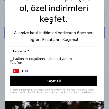
ol, özel indirimleri
keşfet.
Stoğa Gelince Haber Ver
Ailemize katıl, indirimleri herkesten önce sen
öğren, Fırsatlarını Kaçırma!
WHATSAPP
Kullanım Koşullarını kabul ediyorum
Telefon
Ürün Açıklaması
Kayıt Ol
E-posta adresinizi girerek pazarlama ve tanıtım ile ilgili iletişim almayı kabul
edersiniz ve Gizlilik Politikamızı okuduğunuzu ve kabul ettiğinizi onaylarsınız.