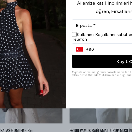
Ailemize katıl, indirimler
öğren, Fırsatları
Kullanım Koşullarını kabul 
Telefon
Kayıt O
E-posta adresinizi girerek pazarlama ve tanıtı
edersiniz ve Gizlilik Politikamızı okuduğunuzu
SALAŞ GÖMLEK - Bej