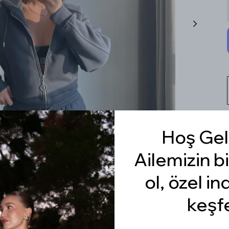
Hoş Gel
Ailemizin bi
ol, özel in
keşf