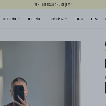
YENİ KOLEKSİYONU KEŞFET!
ÜST GİYİM
ALT GİYİM
DIŞ GİYİM
TAKIM
ELBİSE