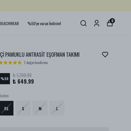
0
BEACHWEAR
%50'ye varan İndirim!
İÇİ PAMUKLU ANTRASİT EŞOFMAN TAKIMI
1 değerlendirme
₺ 1,299.99
%
50
₺ 649.99
Beden
XS
S
M
L