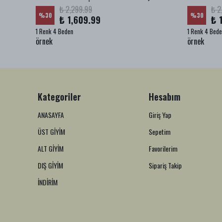
₺ 2,299.99
₺ 2
%
30
%
30
₺ 1,609.99
₺ 
1 Renk 4 Beden
1 Renk 4 Bed
örnek
örnek
Kategoriler
Hesabım
ANASAYFA
Giriş Yap
ÜST GİYİM
Sepetim
ALT GİYİM
Favorilerim
DIŞ GİYİM
Sipariş Takip
İNDİRİM