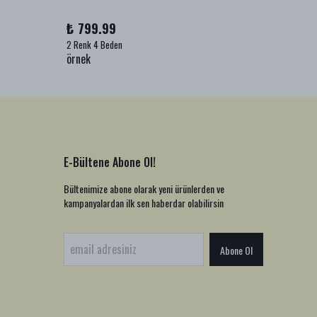
₺ 799.99
₺ 999
2 Renk 4 Beden
1 Renk 2
örnek
örnek
E-Bültene Abone Ol!
Bültenimize abone olarak yeni ürünlerden ve
kampanyalardan ilk sen haberdar olabilirsin
Abone Ol