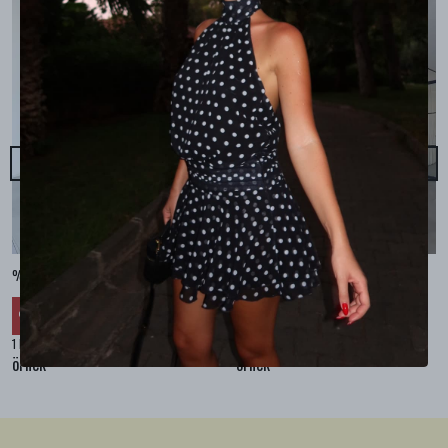
%100 KETEN CEPLİ ŞALVAR PANTOLON - Bej
%100 KETEN SALAŞ GÖMLEK - Bej
₺ 2,299.99
₺ 2,099.99
%
30
%
30
₺ 1,609.99
₺ 1,469.99
1 Renk 4 Beden
1 Renk 4 Beden
örnek
örnek