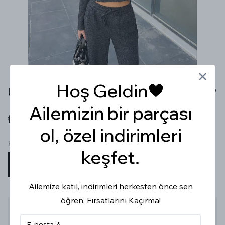
Hoş Geldin🖤
UZUN KOLLU ANTRASİT TAKIM
Ailemizin bir parçası
₺ 799.99
ol, özel indirimleri
Beden
keşfet.
S
M
L
Ailemize katıl, indirimleri herkesten önce sen
öğren, Fırsatlarını Kaçırma!
Stoğa Gelince Haber Ver