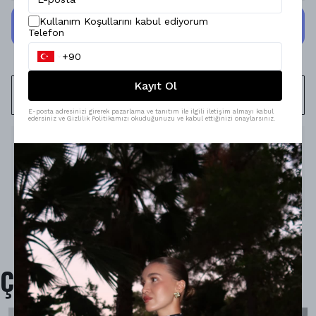
Kullanım Koşullarını kabul ediyorum
Telefon
Kayıt Ol
WHATSAPP
E-posta adresinizi girerek pazarlama ve tanıtım ile ilgili iletişim almayı kabul
edersiniz ve Gizlilik Politikamızı okuduğunuzu ve kabul ettiğinizi onaylarsınız.
Ürün Açıklaması
Model Ölçüleri : 167cm/53kg
Modelin Beden : S beden
Ürün İçeriği : -
Ürün Boyu : -
Çok Satanlar