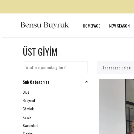
HOMEPAGE
NEW SEASON
ÜST GİYİM
Increased price
Sub Categories
Bluz
Bodysuit
Gömlek
Kazak
Sweatshirt
T-shirt