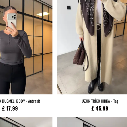
Hoş Gel
Ailemizin bi
ol, özel in
A DÜĞMELİ BODY - Antrasit
UZUN TRİKO HIRKA - Taş
keşf
£ 17.99
£ 45.99
Ailemize katıl, indirimler