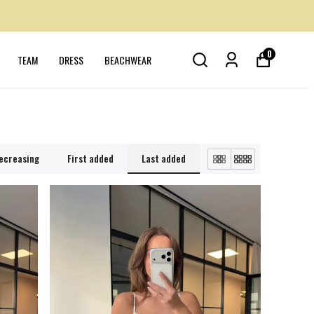
0
TEAM
DRESS
BEACHWEAR
decreasing
First added
Last added