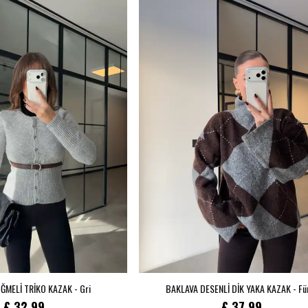
ĞMELİ TRİKO KAZAK - Gri
BAKLAVA DESENLİ DİK YAKA KAZAK - F
£ 32.99
£ 37.99