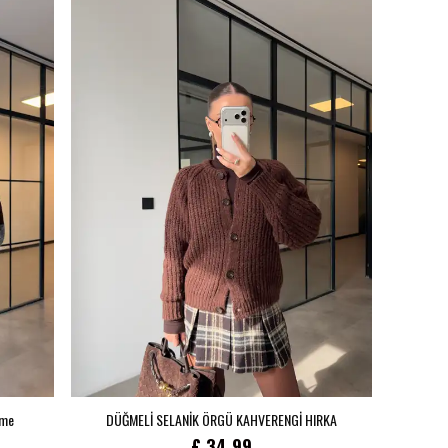
üme
DÜĞMELİ SELANİK ÖRGÜ KAHVERENGİ HIRKA
£ 34.99