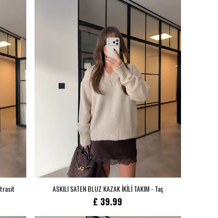
nı Kaçırma!
ediyorum
l
m ile ilgili iletişim almayı kabul
 ve kabul ettiğinizi onaylarsınız.
trasit
ASKILI SATEN BLUZ KAZAK İKİLİ TAKIM - Taş
£ 39.99