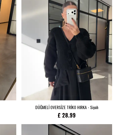
din🖤
r parçası
dirimleri
DÜĞMELİ OVERSİZE TRİKO HIRKA - Siyah
et.
£ 28.99
i herkesten önce sen