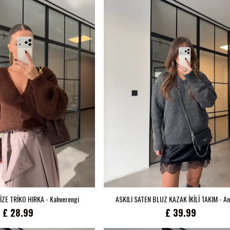
öğren, Fırsatları
Kullanım Koşullarını kabul 
Telefon
Kayıt O
E-posta adresinizi girerek pazarlama ve tanıtı
edersiniz ve Gizlilik Politikamızı okuduğunuzu
ZE TRİKO HIRKA - Kahverengi
ASKILI SATEN BLUZ KAZAK İKİLİ TAKIM - An
£ 28.99
£ 39.99