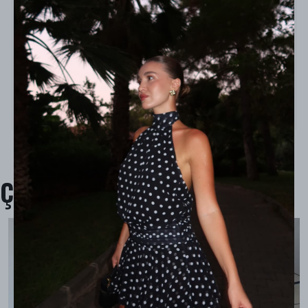
Model Ölçüleri : 167cm/53kg
Modelin Beden : STANDART beden
Ürün İçeriği :
%76 Polyemid, %24 Polyester
Ürün Boyu : Alt 102 cm
Çok Satanlar