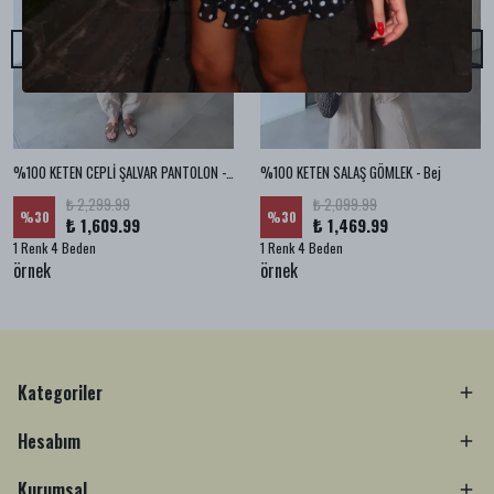
%100 KETEN CEPLİ ŞALVAR PANTOLON - Bej
%100 KETEN SALAŞ GÖMLEK - Bej
₺ 2,299.99
₺ 2,099.99
%
30
%
30
₺ 1,609.99
₺ 1,469.99
1 Renk 4 Beden
1 Renk 4 Beden
örnek
örnek
Kategoriler
Hesabım
Kurumsal