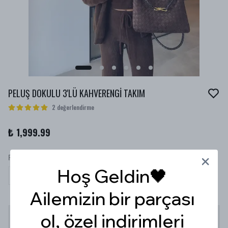
PELUŞ DOKULU 3'LÜ KAHVERENGİ TAKIM
2 değerlendirme
₺ 1,999.99
RENK
Hoş Geldin🖤
Ailemizin bir parçası
ol, özel indirimleri
Stoğa Gelince Haber Ver