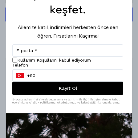
keşfet.
Ailemize katıl, indirimleri herkesten önce sen
öğren, Fırsatlarını Kaçırma!
WHATSAPP
Kullanım Koşullarını kabul ediyorum
Telefon
Ürün Açıklaması
Kayıt Ol
E-posta adresinizi girerek pazarlama ve tanıtım ile ilgili iletişim almayı kabul
edersiniz ve Gizlilik Politikamızı okuduğunuzu ve kabul ettiğinizi onaylarsınız.