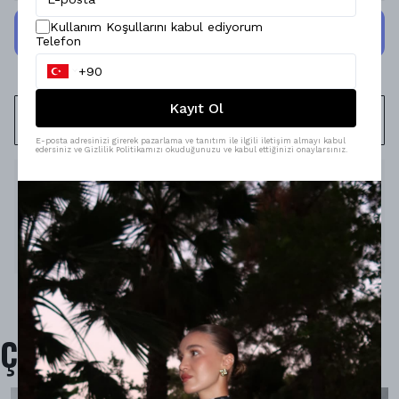
Kullanım Koşullarını kabul ediyorum
Telefon
Kayıt Ol
WHATSAPP
E-posta adresinizi girerek pazarlama ve tanıtım ile ilgili iletişim almayı kabul
edersiniz ve Gizlilik Politikamızı okuduğunuzu ve kabul ettiğinizi onaylarsınız.
Ürün Açıklaması
Model Ölçüleri : 167cm/53kg
Modelin Beden : XS beden
Ürün İçeriği : -
Ürün Boyu : 75cm.
Çok Satanlar