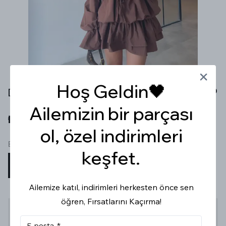
Hoş Geldin🖤
DÜŞÜK OMUZ KAHVRENGİ BALON ELBİSE
Ailemizin bir parçası
₺ 1,049.99
ol, özel indirimleri
Beden
keşfet.
XS
S
M
L
Ailemize katıl, indirimleri herkesten önce sen
öğren, Fırsatlarını Kaçırma!
Stoğa Gelince Haber Ver