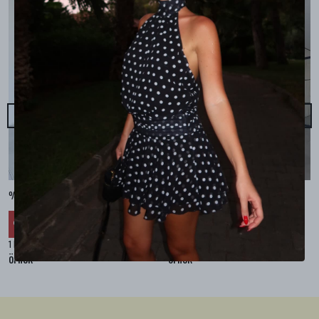
%100 KETEN CEPLİ ŞALVAR PANTOLON - Bej
%100 KETEN SALAŞ GÖMLEK - Bej
₺ 2,299.99
₺ 2,099.99
%
30
%
30
₺ 1,609.99
₺ 1,469.99
1 Renk 4 Beden
1 Renk 4 Beden
örnek
örnek