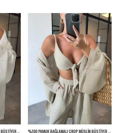
%100 PAMUK BAĞLAMALI CROP MÜSLİN BÜSTİYER - Ekru
%100 PAMUK BAĞLAMALI CROP MÜSLİN BÜSTİYER - Vizon
%100 PA