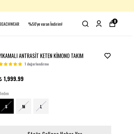
0
BEACHWEAR
%50'ye varan İndirim!
YIKAMALI ANTRASİT KETEN KİMONO TAKIM
1 değerlendirme
₺ 1,999.99
Beden
S
M
L