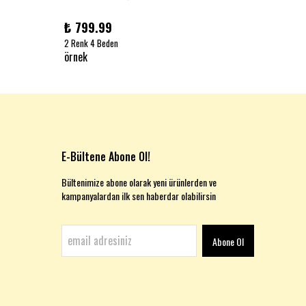
₺ 799.99
₺ 999
2 Renk 4 Beden
1 Renk 2
örnek
örnek
E-Bültene Abone Ol!
Bültenimize abone olarak yeni ürünlerden ve
kampanyalardan ilk sen haberdar olabilirsin
Abone Ol