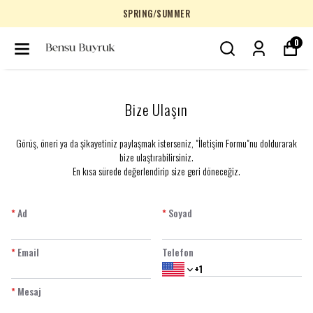
SPRING/SUMMER
0
Bize Ulaşın
​Görüş, öneri ya da şikayetiniz paylaşmak isterseniz, "İletişim Formu"nu doldurarak
bize ulaştırabilirsiniz.
En kısa sürede değerlendirip size geri döneceğiz.
*
Ad
*
Soyad
*
Email
Telefon
*
Mesaj