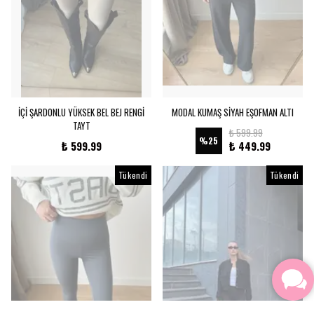
İÇİ ŞARDONLU YÜKSEK BEL BEJ RENGİ
MODAL KUMAŞ SİYAH EŞOFMAN ALTI
TAYT
₺ 599.99
%
25
₺ 599.99
₺ 449.99
Tükendi
Tükendi