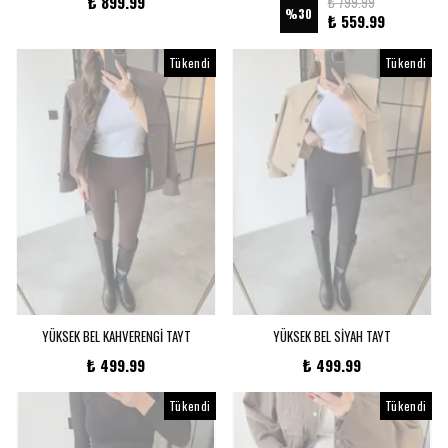
₺ 899.99
₺ 799.99
%
30
₺ 559.99
Tükendi
Tükendi
YÜKSEK BEL KAHVERENGİ TAYT
YÜKSEK BEL SİYAH TAYT
₺ 499.99
₺ 499.99
Tükendi
Tükendi