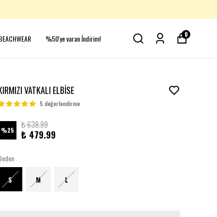
0
BEACHWEAR
%50'ye varan İndirim!
KIRMIZI VATKALI ELBİSE
5 değerlendirme
₺ 639.99
%
25
₺ 479.99
Beden
S
M
L