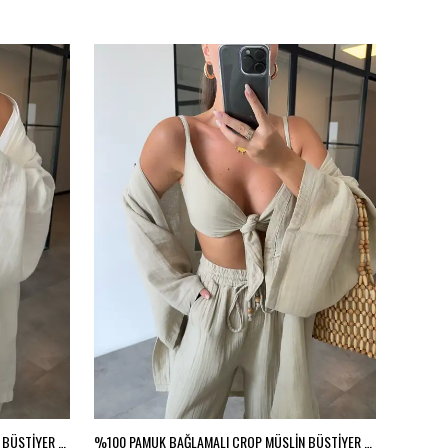
%100 PAMUK BAĞLAMALI CROP MÜSLİN BÜSTİYER - Ekru
%100 PAMUK BAĞLAMALI CROP MÜSLİN BÜSTİYER - Vizon
%100 PA