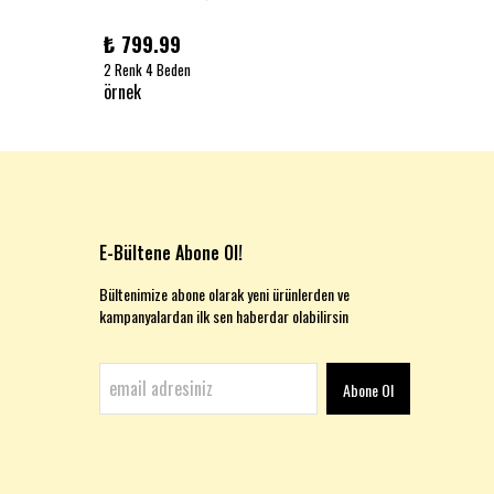
₺ 799.99
₺ 999
2 Renk 4 Beden
1 Renk 2
örnek
örnek
E-Bültene Abone Ol!
Bültenimize abone olarak yeni ürünlerden ve
kampanyalardan ilk sen haberdar olabilirsin
Abone Ol