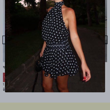
%100 KETEN CEPLİ ŞALVAR PANTOLON - Bej
%100 KETEN SALAŞ GÖMLEK - Bej
₺ 2,299.99
₺ 2,099.99
%
30
%
30
₺ 1,609.99
₺ 1,469.99
1 Renk 4 Beden
1 Renk 4 Beden
örnek
örnek