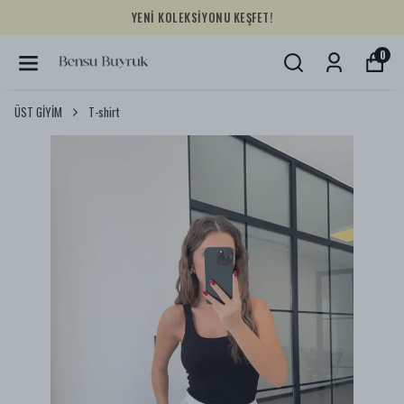
YENİ KOLEKSİYONU KEŞFET!
0
ÜST GİYİM
T-shirt