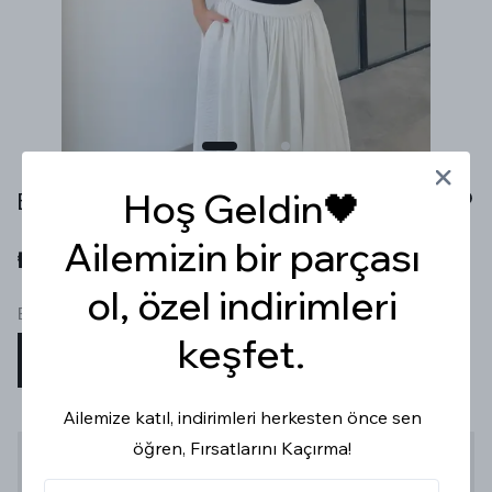
Hoş Geldin🖤
BASİC PAMUKLU KAŞKORSE SİYAH ATLET
Ailemizin bir parçası
₺ 499.99
ol, özel indirimleri
Beden
keşfet.
XS
S
M
L
Ailemize katıl, indirimleri herkesten önce sen
öğren, Fırsatlarını Kaçırma!
Stoğa Gelince Haber Ver