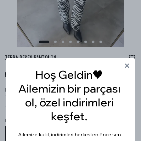
ZEBRA DESEN PANTOLON
Hoş Geldin🖤
₺ 999.99
Ailemizin bir parçası
RENK
ol, özel indirimleri
keşfet.
Beden
S
M
L
Ailemize katıl, indirimleri herkesten önce sen