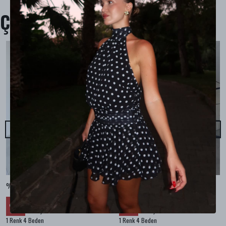
Çok Satanlar
%100 KETEN CEPLİ ŞALVAR PANTOLON - Bej
%100 KETEN SALAŞ GÖMLEK - Bej
₺ 2,299.99
₺ 2,099.99
%
30
%
30
₺ 1,609.99
₺ 1,469.99
1 Renk 4 Beden
1 Renk 4 Beden