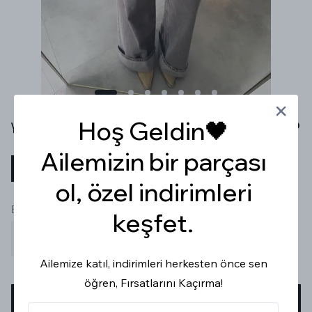
Hoş Geldin🖤
YÜKSEK BEL WİDE LEG KAHVE YIKAMALI JEAN
Ailemizin bir parçası
₺ 1,099.99
%
30
₺ 769.99
ol, özel indirimleri
Beden
keşfet.
34
36
38
40
42
44
Ailemize katıl, indirimleri herkesten önce sen
öğren, Fırsatlarını Kaçırma!
SEPETE EKLE