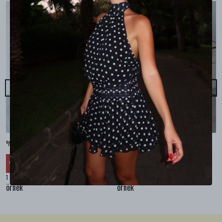
%100 KETEN CEPLİ ŞALVAR PANTOLON - Bej
%100 KETEN SALAŞ GÖMLEK - Bej
₺ 2,299.99
₺ 2,099.99
%
30
%
30
₺ 1,609.99
₺ 1,469.99
1 Renk 4 Beden
1 Renk 4 Beden
örnek
örnek