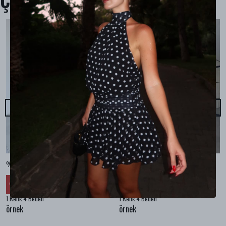
Çok Satanlar
%100 KETEN CEPLİ ŞALVAR PANTOLON - Bej
%100 KETEN SALAŞ GÖMLEK - Bej
₺ 2,299.99
₺ 2,099.99
%
30
%
30
₺ 1,609.99
₺ 1,469.99
1 Renk 4 Beden
1 Renk 4 Beden
örnek
örnek