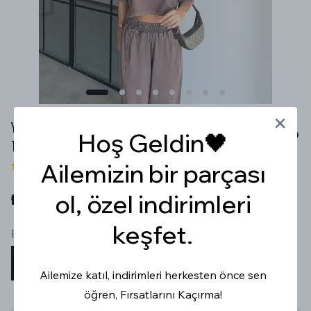
YIKAMALI KAHVERENGİ ŞALVAR PANTOLON T-SHİRT
Hoş Geldin🖤
TAKIM
Ailemizin bir parçası
2 değerlendirme
ol, özel indirimleri
₺ 1,099.99
keşfet.
Beden
STD
Ailemize katıl, indirimleri herkesten önce sen
öğren, Fırsatlarını Kaçırma!