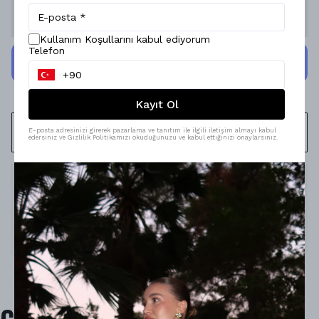
Stoğa Gelince Haber Ver
Kullanım Koşullarını kabul ediyorum
Telefon
Kayıt Ol
WHATSAPP
E-posta adresinizi girerek pazarlama ve tanıtım ile ilgili iletişim almayı kabul
edersiniz ve Gizlilik Politikamızı okuduğunuzu ve kabul ettiğinizi onaylarsınız.
Ürün Açıklaması
Model Ölçüleri : 167cm/53kg
Modelin Beden : STANDART beden
Ürün İçeriği : -
Ürün Boyu : -