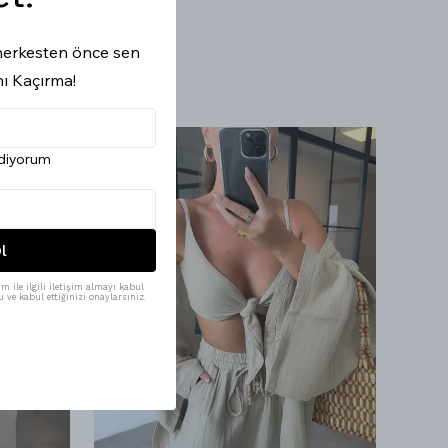
i herkesten önce sen
nı Kaçırma!
ediyorum
l
m ile ilgili iletişim almayı kabul
 ve kabul ettiğinizi onaylarsınız.