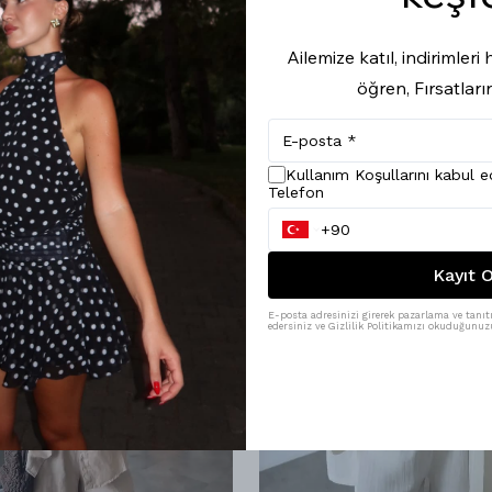
Ailemize katıl, indirimler
öğren, Fırsatları
Kullanım Koşullarını kabul 
Telefon
Kayıt O
E-posta adresinizi girerek pazarlama ve tanıtı
edersiniz ve Gizlilik Politikamızı okuduğunuzu