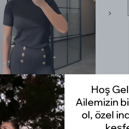
Hoş Gel
Ailemizin bi
ol, özel in
keşf