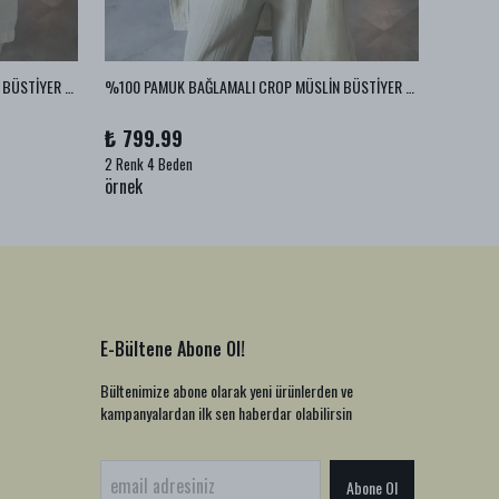
%100 PAMUK BAĞLAMALI CROP MÜSLİN BÜSTİYER - Ekru
%100 PAMUK BAĞLAMALI CROP MÜSLİN BÜSTİYER - Vizon
%100 PA
₺ 799.99
₺ 999
2 Renk 4 Beden
1 Renk 2
örnek
örnek
E-Bültene Abone Ol!
Bültenimize abone olarak yeni ürünlerden ve
kampanyalardan ilk sen haberdar olabilirsin
Abone Ol