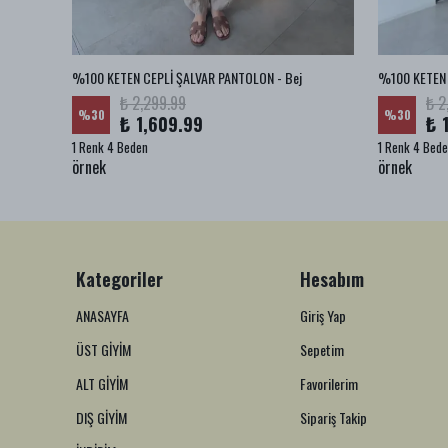
BA JEAN
%100 KETEN CEPLİ ŞALVAR PANTOLON - Bej
%100 KETEN 
₺ 2,299.99
₺ 2
%
30
%
30
₺ 1,609.99
₺ 
1 Renk 4 Beden
1 Renk 4 Bed
örnek
örnek
Kategoriler
Hesabım
ANASAYFA
Giriş Yap
ÜST GİYİM
Sepetim
ALT GİYİM
Favorilerim
DIŞ GİYİM
Sipariş Takip