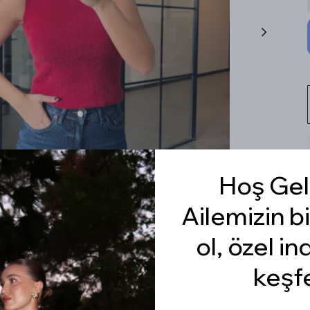
Hoş Gel
Ailemizin bi
ol, özel in
keşf