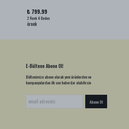
₺ 799.99
₺ 999
2 Renk 4 Beden
1 Renk 2
örnek
örnek
E-Bültene Abone Ol!
Bültenimize abone olarak yeni ürünlerden ve
kampanyalardan ilk sen haberdar olabilirsin
Abone Ol