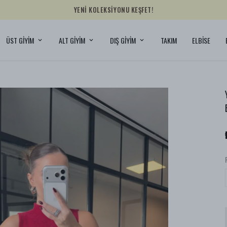
YENİ KOLEKSİYONU KEŞFET!
ÜST GİYİM
ALT GİYİM
DIŞ GİYİM
TAKIM
ELBİSE