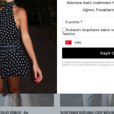
Ailemize katıl, indirimler
öğren, Fırsatları
Kullanım Koşullarını kabul 
Telefon
Kayıt O
E-posta adresinizi girerek pazarlama ve tanıtı
edersiniz ve Gizlilik Politikamızı okuduğunuzu
SALAŞ GÖMLEK - Bej