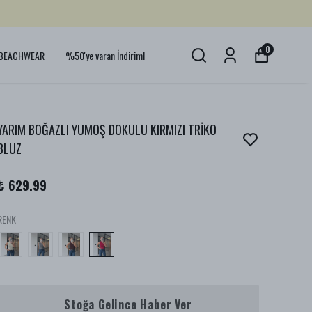
0
BEACHWEAR
%50'ye varan İndirim!
YARIM BOĞAZLI YUMOŞ DOKULU KIRMIZI TRİKO
BLUZ
₺ 629.99
RENK
Stoğa Gelince Haber Ver