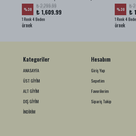
₺ 2,299.99
₺ 2
%
30
%
30
₺ 1,609.99
₺ 
1 Renk 4 Beden
1 Renk 4 Bed
örnek
örnek
Kategoriler
Hesabım
ANASAYFA
Giriş Yap
ÜST GİYİM
Sepetim
ALT GİYİM
Favorilerim
DIŞ GİYİM
Sipariş Takip
İNDİRİM