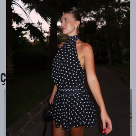
Model Ölçüleri : 167cm/53kg
Modelin Beden : S beden
Ürün İçeriği :
%55Keten, %45 Viscon
Ürün Boyu : Üst 55 cm / Alt 80 cm
Çok Satanlar