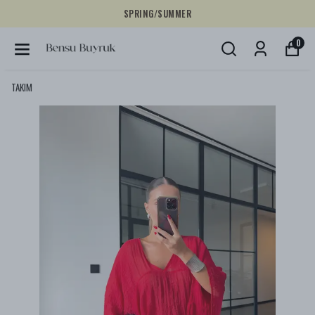
YENİ KOLEKSİYONU KEŞFET!
0
TAKIM