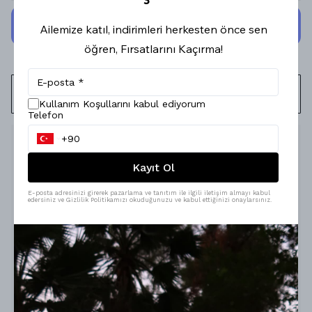
Ailemize katıl, indirimleri herkesten önce sen
öğren, Fırsatlarını Kaçırma!
WHATSAPP
Kullanım Koşullarını kabul ediyorum
Telefon
Ürün Açıklaması
Kayıt Ol
E-posta adresinizi girerek pazarlama ve tanıtım ile ilgili iletişim almayı kabul
edersiniz ve Gizlilik Politikamızı okuduğunuzu ve kabul ettiğinizi onaylarsınız.