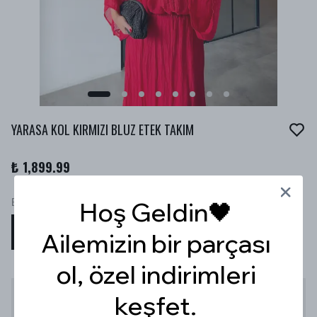
YARASA KOL KIRMIZI BLUZ ETEK TAKIM
₺ 1,899.99
Beden
Hoş Geldin🖤
S
M
L
Ailemizin bir parçası
ol, özel indirimleri
Stoğa Gelince Haber Ver
keşfet.