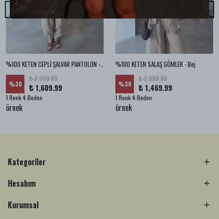
%100 KETEN CEPLİ ŞALVAR PANTOLON - Bej
%100 KETEN SALAŞ GÖMLEK - Bej
₺ 2,299.99
₺ 2,099.99
%
30
%
30
₺ 1,609.99
₺ 1,469.99
1 Renk 4 Beden
1 Renk 4 Beden
örnek
örnek
Kategoriler
Hesabım
Kurumsal