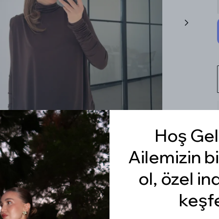
Hoş Gel
Ailemizin bi
ol, özel in
keşf