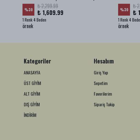
₺ 2,299.99
₺ 2
%
30
%
30
₺ 1,609.99
₺ 
1 Renk 4 Beden
1 Renk 4 Bed
örnek
örnek
Kategoriler
Hesabım
ANASAYFA
Giriş Yap
ÜST GİYİM
Sepetim
ALT GİYİM
Favorilerim
DIŞ GİYİM
Sipariş Takip
İNDİRİM