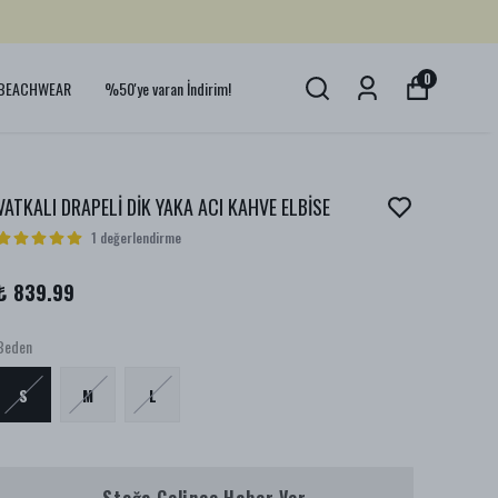
0
BEACHWEAR
%50'ye varan İndirim!
VATKALI DRAPELİ DİK YAKA ACI KAHVE ELBİSE
1 değerlendirme
₺ 839.99
Beden
S
M
L