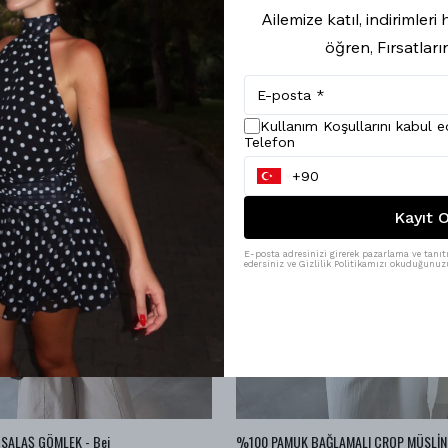
Ailemize katıl, indirimler
öğren, Fırsatları
Kullanım Koşullarını kabul 
Telefon
Kayıt O
E-posta adresinizi girerek pazarlama ve tanıtı
edersiniz ve Gizlilik Politikamızı okuduğunuzu
SALAŞ GÖMLEK - Bej