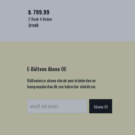
₺ 799.99
₺ 999
2 Renk 4 Beden
1 Renk 2
örnek
örnek
E-Bültene Abone Ol!
Bültenimize abone olarak yeni ürünlerden ve
kampanyalardan ilk sen haberdar olabilirsin
Abone Ol