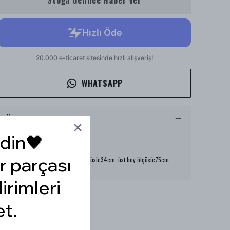
Stoğa Gelince Haber Ver
WHATSAPP
Ürün Açıklaması
Model Ölçüleri : 167cm/53kg
din🖤
Modelin Beden : S beden
Ürün İçeriği : -
r parçası
Ürün Boyu : Etek boy ölçüsü:34cm, üst boy ölçüsü:75cm
dirimleri
et.