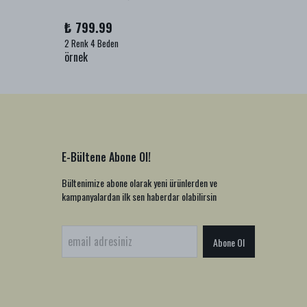
₺ 799.99
₺ 999
2 Renk 4 Beden
1 Renk 2
örnek
örnek
E-Bültene Abone Ol!
Bültenimize abone olarak yeni ürünlerden ve
kampanyalardan ilk sen haberdar olabilirsin
Abone Ol