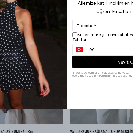
Ailemize katıl, indirimler
öğren, Fırsatları
Kullanım Koşullarını kabul 
Telefon
Kayıt O
E-posta adresinizi girerek pazarlama ve tanıtı
edersiniz ve Gizlilik Politikamızı okuduğunuzu
SALAŞ GÖMLEK - Bej