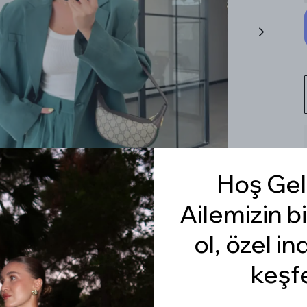
Hoş Gel
Ailemizin bi
ol, özel in
keşf