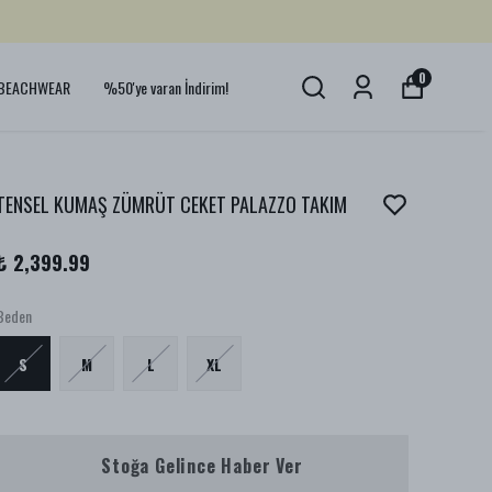
0
BEACHWEAR
%50'ye varan İndirim!
TENSEL KUMAŞ ZÜMRÜT CEKET PALAZZO TAKIM
₺ 2,399.99
Beden
S
M
L
XL
Stoğa Gelince Haber Ver