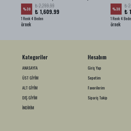
₺ 2,299.99
₺ 2
%
30
%
30
₺ 1,609.99
₺ 
1 Renk 4 Beden
1 Renk 4 Bed
örnek
örnek
Kategoriler
Hesabım
ANASAYFA
Giriş Yap
ÜST GİYİM
Sepetim
ALT GİYİM
Favorilerim
DIŞ GİYİM
Sipariş Takip
İNDİRİM