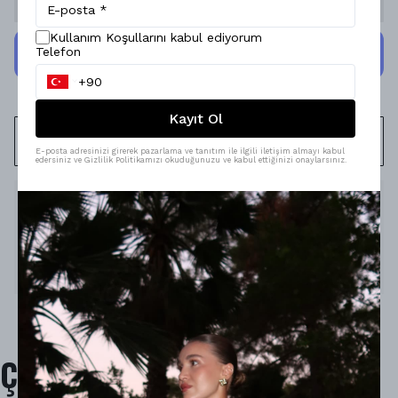
Kullanım Koşullarını kabul ediyorum
Telefon
Kayıt Ol
WHATSAPP
E-posta adresinizi girerek pazarlama ve tanıtım ile ilgili iletişim almayı kabul
edersiniz ve Gizlilik Politikamızı okuduğunuzu ve kabul ettiğinizi onaylarsınız.
Ürün Açıklaması
Model Ölçüleri : 167cm/53kg
Modelin Beden : XS beden
Ürün İçeriği : -
Ürün Boyu :
Çok Satanlar