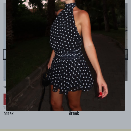
%100 KETEN CEPLİ ŞALVAR PANTOLON - Bej
%100 KETEN SALAŞ GÖMLEK - Bej
₺ 2,299.99
₺ 2,099.99
%
30
%
30
₺ 1,609.99
₺ 1,469.99
1 Renk 4 Beden
1 Renk 4 Beden
örnek
örnek