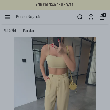
YENİ KOLEKSİYONU KEŞFET!
0
ALT GİYİM
Pantolon