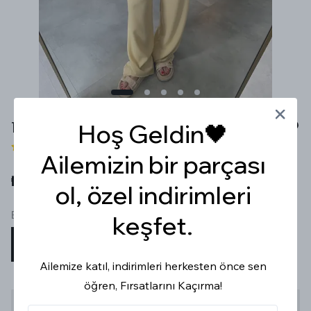
TENCEL LİME PALAZZO PANTOLON
Hoş Geldin🖤
2 değerlendirme
Ailemizin bir parçası
₺ 1,199.99
ol, özel indirimleri
Beden
keşfet.
XS
S
M
L
Ailemize katıl, indirimleri herkesten önce sen
öğren, Fırsatlarını Kaçırma!
Stoğa Gelince Haber Ver