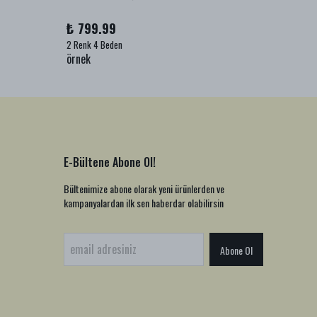
₺ 799.99
₺ 999
2 Renk 4 Beden
1 Renk 2
örnek
örnek
E-Bültene Abone Ol!
Bültenimize abone olarak yeni ürünlerden ve
kampanyalardan ilk sen haberdar olabilirsin
Abone Ol