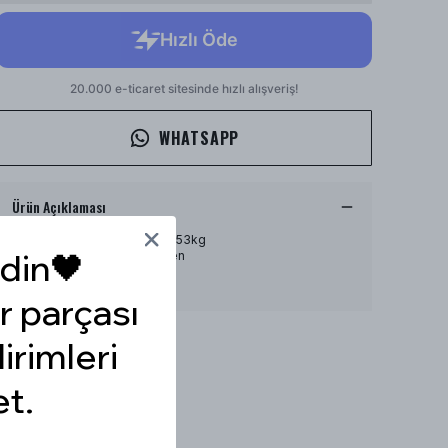
WHATSAPP
Ürün Açıklaması
Model Ölçüleri : 167cm/53kg
din🖤
Modelin Beden : S beden
Ürün İçeriği : -
Ürün Boyu : -
r parçası
dirimleri
et.