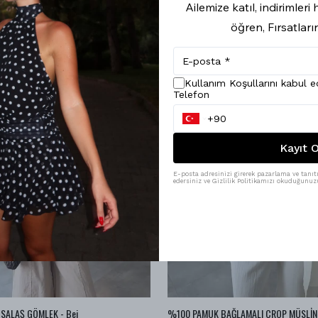
Ailemize katıl, indirimler
öğren, Fırsatları
Kullanım Koşullarını kabul 
Telefon
Kayıt O
E-posta adresinizi girerek pazarlama ve tanıtı
edersiniz ve Gizlilik Politikamızı okuduğunuzu
SALAŞ GÖMLEK - Bej