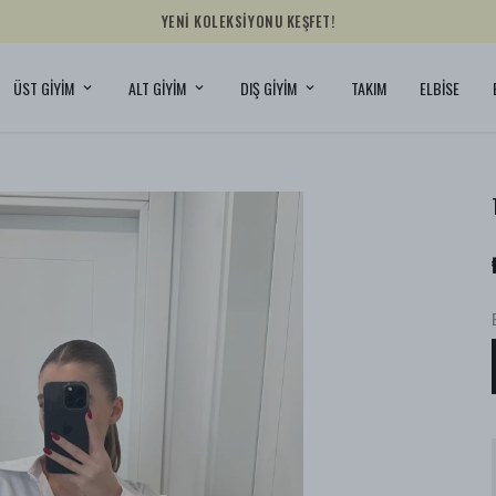
YENİ KOLEKSİYONU KEŞFET!
ÜST GİYİM
ALT GİYİM
DIŞ GİYİM
TAKIM
ELBİSE