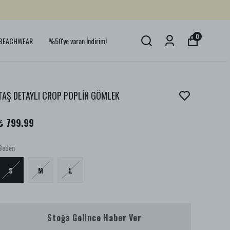
0
BEACHWEAR
%50'ye varan İndirim!
TAŞ DETAYLI CROP POPLİN GÖMLEK
₺ 799.99
Beden
S
M
L
Stoğa Gelince Haber Ver