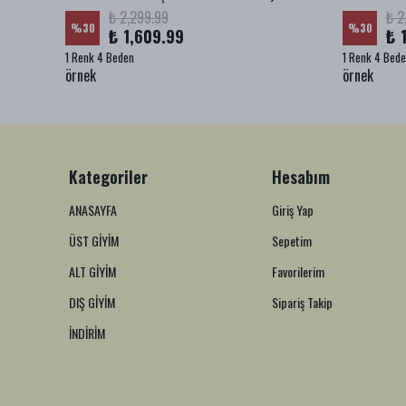
₺ 2,299.99
₺ 2
%
30
%
30
₺ 1,609.99
₺ 
1 Renk 4 Beden
1 Renk 4 Bed
örnek
örnek
Kategoriler
Hesabım
ANASAYFA
Giriş Yap
ÜST GİYİM
Sepetim
ALT GİYİM
Favorilerim
DIŞ GİYİM
Sipariş Takip
İNDİRİM