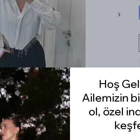
Hoş Gel
Ailemizin bi
ol, özel in
keşf