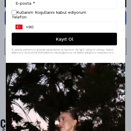
Kullanım Koşullarını kabul ediyorum
Telefon
Kayıt Ol
WHATSAPP
E-posta adresinizi girerek pazarlama ve tanıtım ile ilgili iletişim almayı kabul
edersiniz ve Gizlilik Politikamızı okuduğunuzu ve kabul ettiğinizi onaylarsınız.
Ürün Açıklaması
Model Ölçüleri : 167cm/53kg
Modelin Beden : S beden
Ürün İçeriği : %100 Polyester
Ürün Boyu : 52 cm
Çok Satanlar