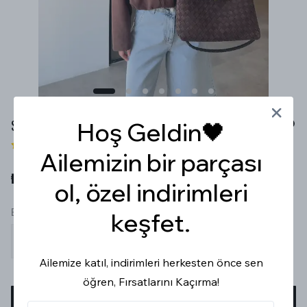
SÜET KAHVERENGİ BOMBER CEKET
Hoş Geldin🖤
2 değerlendirme
Ailemizin bir parçası
₺ 1,799.99
ol, özel indirimleri
Beden
keşfet.
S
M
L
Ailemize katıl, indirimleri herkesten önce sen
öğren, Fırsatlarını Kaçırma!
SEPETE EKLE