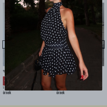
%100 KETEN CEPLİ ŞALVAR PANTOLON - Bej
%100 KETEN SALAŞ GÖMLEK - Bej
₺ 2,299.99
₺ 2,099.99
%
30
%
30
₺ 1,609.99
₺ 1,469.99
1 Renk 4 Beden
1 Renk 4 Beden
örnek
örnek