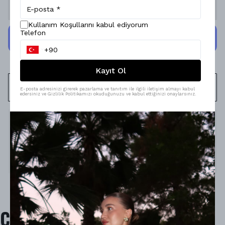
Stoğa Gelince Haber Ver
Kullanım Koşullarını kabul ediyorum
Telefon
Kayıt Ol
WHATSAPP
E-posta adresinizi girerek pazarlama ve tanıtım ile ilgili iletişim almayı kabul
edersiniz ve Gizlilik Politikamızı okuduğunuzu ve kabul ettiğinizi onaylarsınız.
Ürün Açıklaması
Model Ölçüleri : 167cm/53kg
Modelin Beden : S beden
Ürün İçeriği : -
Ürün Boyu : -
Çok Satanlar