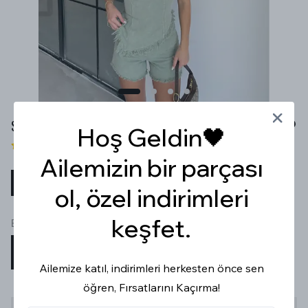
STRAPLEZ BÜSTİYERLİ YIKAMALI YEŞİL ŞORTLU TAKIM
Hoş Geldin🖤
2 değerlendirme
Ailemizin bir parçası
₺ 1,499.99
%
47
₺ 799.99
ol, özel indirimleri
keşfet.
Beden
S
M
L
Ailemize katıl, indirimleri herkesten önce sen
öğren, Fırsatlarını Kaçırma!