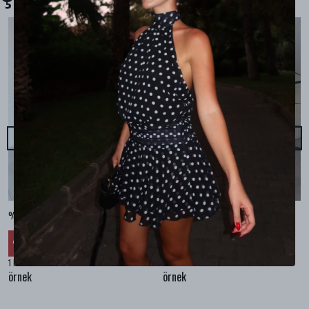
%100 KETEN CEPLİ ŞALVAR PANTOLON - Bej
%100 KETEN SALAŞ GÖMLEK - Bej
₺ 2,299.99
₺ 2,099.99
%
30
%
30
₺ 1,609.99
₺ 1,469.99
1 Renk 4 Beden
1 Renk 4 Beden
örnek
örnek