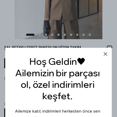
ŞAL DETAYLI CEKET PANTOLON VİZON TAKIM
Hoş Geldin🖤
₺ 3,099.99
%
30
₺ 2,169.99
Ailemizin bir parçası
RENK
ol, özel indirimleri
keşfet.
Beden
Ailemize katıl, indirimleri herkesten önce sen
S
M
L