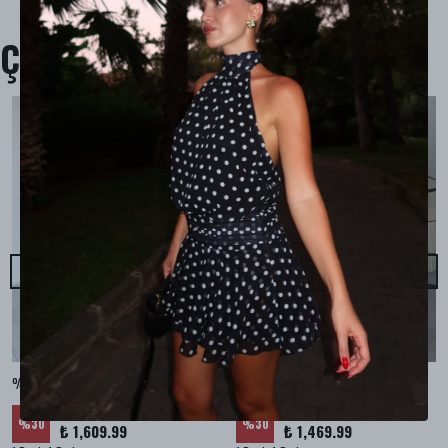
Çok Satanlar
%100 KETEN CEPLİ ŞALVAR PANTOLON - Bej
%100 KETEN SALAŞ GÖMLEK - Bej
₺ 2,299.99
₺ 2,099.99
%
30
%
30
₺ 1,609.99
₺ 1,469.99