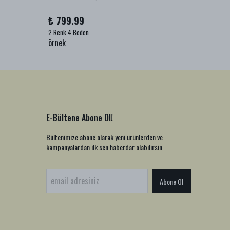
₺ 799.99
₺ 999
2 Renk 4 Beden
1 Renk 2
örnek
örnek
E-Bültene Abone Ol!
Bültenimize abone olarak yeni ürünlerden ve
kampanyalardan ilk sen haberdar olabilirsin
Abone Ol