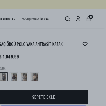
0
BEACHWEAR
%50'ye varan İndirim!
SAÇ ÖRGÜ POLO YAKA ANTRASİT KAZAK
₺ 1,049.99
RENK
SEPETE EKLE