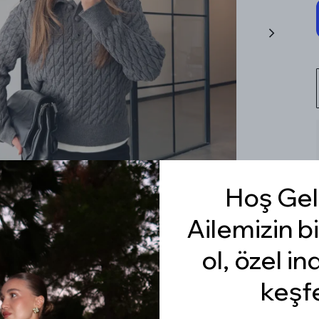
Hoş Gel
Ailemizin bi
ol, özel in
keşf