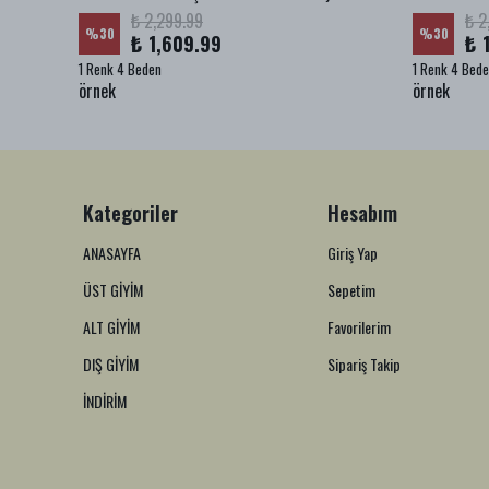
₺ 2,299.99
₺ 2
%
30
%
30
₺ 1,609.99
₺ 
1 Renk 4 Beden
1 Renk 4 Bed
örnek
örnek
Kategoriler
Hesabım
ANASAYFA
Giriş Yap
ÜST GİYİM
Sepetim
ALT GİYİM
Favorilerim
DIŞ GİYİM
Sipariş Takip
İNDİRİM