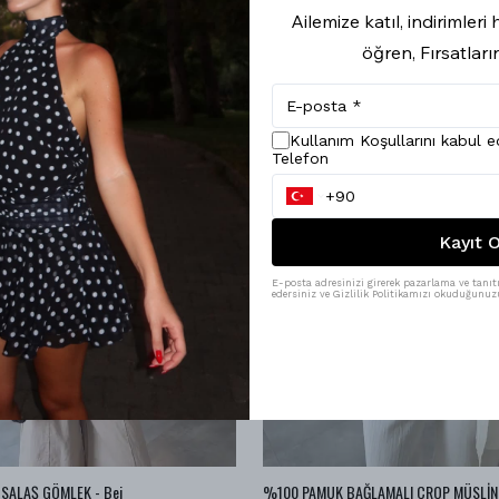
Ailemize katıl, indirimler
öğren, Fırsatları
Kullanım Koşullarını kabul 
Telefon
Kayıt O
E-posta adresinizi girerek pazarlama ve tanıtı
edersiniz ve Gizlilik Politikamızı okuduğunuzu
SALAŞ GÖMLEK - Bej