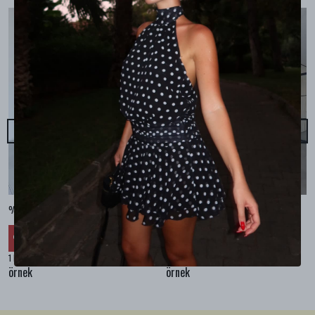
%100 KETEN CEPLİ ŞALVAR PANTOLON - Bej
%100 KETEN SALAŞ GÖMLEK - Bej
₺ 2,299.99
₺ 2,099.99
%
30
%
30
₺ 1,609.99
₺ 1,469.99
1 Renk 4 Beden
1 Renk 4 Beden
örnek
örnek