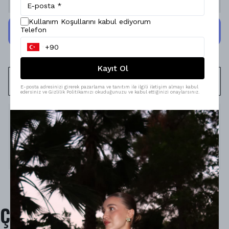
Kullanım Koşullarını kabul ediyorum
Telefon
Kayıt Ol
WHATSAPP
E-posta adresinizi girerek pazarlama ve tanıtım ile ilgili iletişim almayı kabul
edersiniz ve Gizlilik Politikamızı okuduğunuzu ve kabul ettiğinizi onaylarsınız.
Ürün Açıklaması
Model Ölçüleri : 167cm/53kg
Modelin Beden : S beden
Ürün İçeriği : -
Ürün Boyu : 112cm.
Çok Satanlar