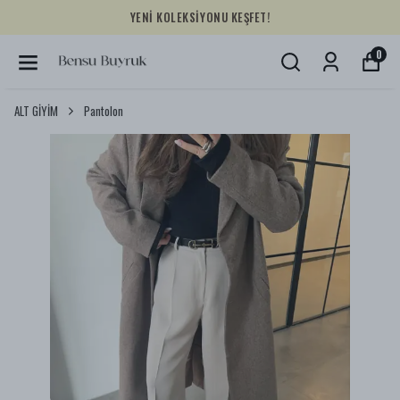
YENİ KOLEKSİYONU KEŞFET!
0
ALT GİYİM
Pantolon