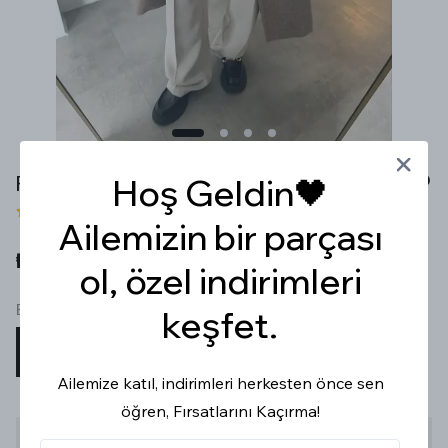
PREMİUM YÜKSEK BEL BEJ RENGİ PALAZZO PANTOLON
Hoş Geldin🖤
3 değerlendirme
Ailemizin bir parçası
₺ 999.99
ol, özel indirimleri
Beden
keşfet.
S
M
L
XL
Ailemize katıl, indirimleri herkesten önce sen
öğren, Fırsatlarını Kaçırma!
Stoğa Gelince Haber Ver