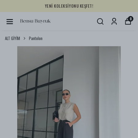
YENİ KOLEKSİYONU KEŞFET!
0
ALT GİYİM
Pantolon