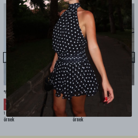
%100 KETEN CEPLİ ŞALVAR PANTOLON - Bej
%100 KETEN SALAŞ GÖMLEK - Bej
₺ 2,299.99
₺ 2,099.99
%
30
%
30
₺ 1,609.99
₺ 1,469.99
1 Renk 4 Beden
1 Renk 4 Beden
örnek
örnek