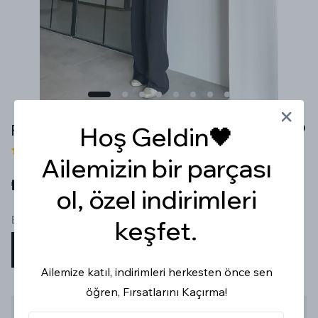
PREMİUM TENCEL SİYAH PALAZZO
Hoş Geldin🖤
1 değerlendirme
Ailemizin bir parçası
₺ 799.99
ol, özel indirimleri
Beden
keşfet.
S
M
L
XL
Ailemize katıl, indirimleri herkesten önce sen
öğren, Fırsatlarını Kaçırma!
Stoğa Gelince Haber Ver