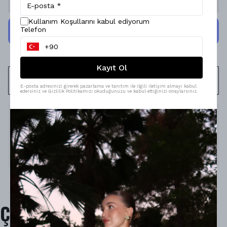
Kullanım Koşullarını kabul ediyorum
Telefon
Kayıt Ol
WHATSAPP
E-posta adresinizi girerek pazarlama ve tanıtım ile ilgili iletişim almayı kabul
edersiniz ve Gizlilik Politikamızı okuduğunuzu ve kabul ettiğinizi onaylarsınız.
Ürün Açıklaması
Model Ölçüleri : 167cm/53kg
Modelin Beden : S beden
Ürün İçeriği : -
Ürün Boyu : -
Çok Satanlar