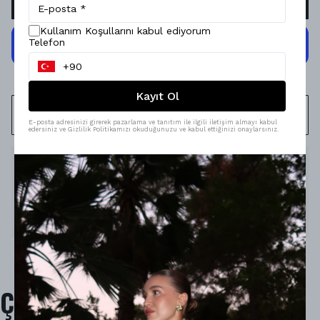
Kullanım Koşullarını kabul ediyorum
Telefon
Kayıt Ol
WHATSAPP
E-posta adresinizi girerek pazarlama ve tanıtım ile ilgili iletişim almayı kabul
edersiniz ve Gizlilik Politikamızı okuduğunuzu ve kabul ettiğinizi onaylarsınız.
Ürün Açıklaması
Model Ölçüleri : 167cm/53kg
Modelin Beden : S beden
Ürün İçeriği : -
Ürün Boyu :
-
Çok Satanlar