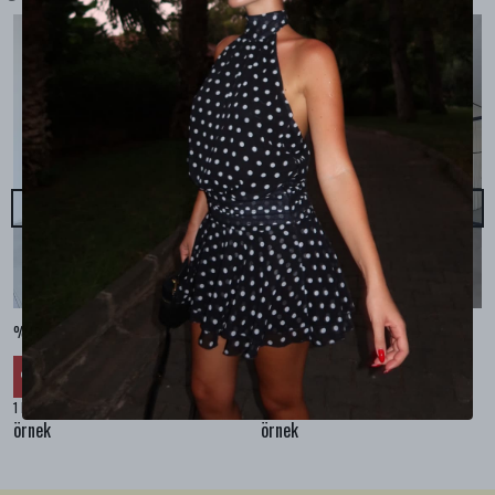
%100 KETEN CEPLİ ŞALVAR PANTOLON - Bej
%100 KETEN SALAŞ GÖMLEK - Bej
₺ 2,299.99
₺ 2,099.99
%
30
%
30
₺ 1,609.99
₺ 1,469.99
1 Renk 4 Beden
1 Renk 4 Beden
örnek
örnek