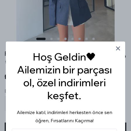
PREMİUM BELDEN OTURTMALI DENİM BLAZER CEKET
Hoş Geldin🖤
Tükeniyor
Ailemizin bir parçası
₺ 4,399.99
ol, özel indirimleri
Beden
keşfet.
S
M
L
Ailemize katıl, indirimleri herkesten önce sen
öğren, Fırsatlarını Kaçırma!
SEPETE EKLE