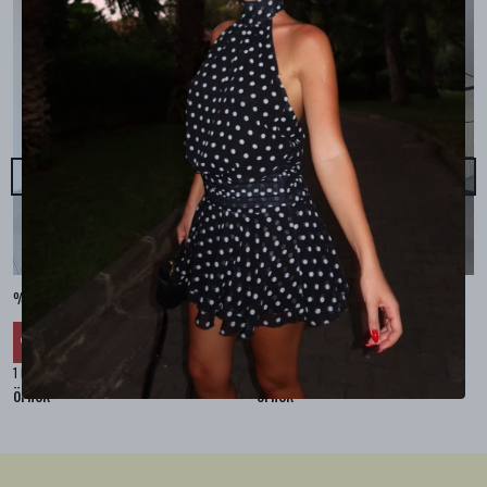
%100 KETEN CEPLİ ŞALVAR PANTOLON - Bej
%100 KETEN SALAŞ GÖMLEK - Bej
₺ 2,299.99
₺ 2,099.99
%
30
%
30
₺ 1,609.99
₺ 1,469.99
1 Renk 4 Beden
1 Renk 4 Beden
örnek
örnek