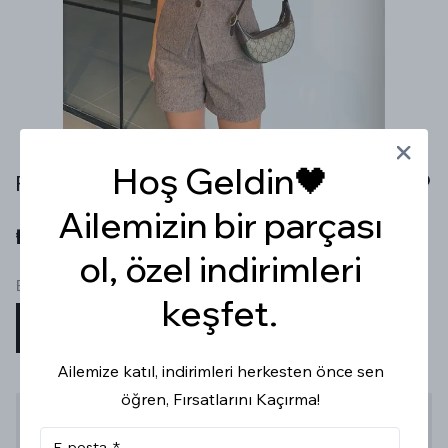
Hoş Geldin🖤
PREMİUM BALIK SIRTI KAHVERENGİ YELEK ŞORT TAKIM
Ailemizin bir parçası
₺ 1,299.99
ol, özel indirimleri
Beden
keşfet.
S
M
L
Ailemize katıl, indirimleri herkesten önce sen
öğren, Fırsatlarını Kaçırma!
Stoğa Gelince Haber Ver