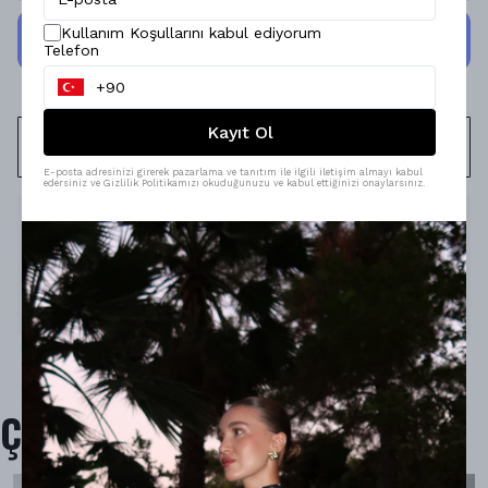
Kullanım Koşullarını kabul ediyorum
Telefon
Kayıt Ol
WHATSAPP
E-posta adresinizi girerek pazarlama ve tanıtım ile ilgili iletişim almayı kabul
edersiniz ve Gizlilik Politikamızı okuduğunuzu ve kabul ettiğinizi onaylarsınız.
Ürün Açıklaması
Model Ölçüleri : 167cm/53kg
Modelin Beden : S beden
Ürün İçeriği : -
Ürün Boyu : -
Çok Satanlar