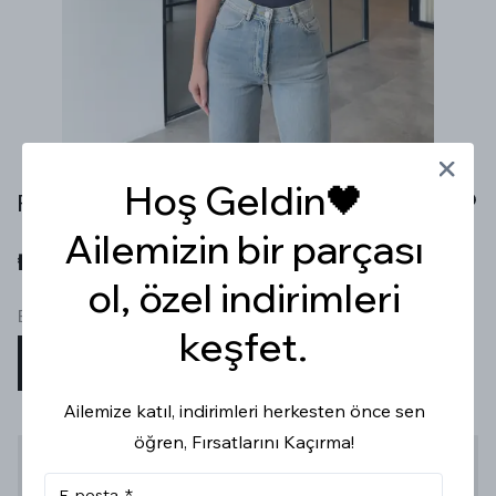
Hoş Geldin🖤
POLO YAKA FERMUARLI LACİVERT T-SHİRT
Ailemizin bir parçası
₺ 449.99
ol, özel indirimleri
Beden
keşfet.
S
M
L
Ailemize katıl, indirimleri herkesten önce sen
öğren, Fırsatlarını Kaçırma!
Stoğa Gelince Haber Ver