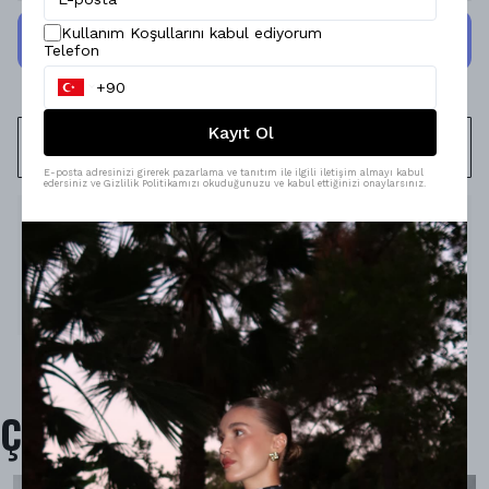
Kullanım Koşullarını kabul ediyorum
Telefon
Kayıt Ol
WHATSAPP
E-posta adresinizi girerek pazarlama ve tanıtım ile ilgili iletişim almayı kabul
edersiniz ve Gizlilik Politikamızı okuduğunuzu ve kabul ettiğinizi onaylarsınız.
Ürün Açıklaması
Model Ölçüleri : 167cm/53kg
Modelin Beden : S beden
Ürün İçeriği : -
Ürün Boyu :
-
Çok Satanlar