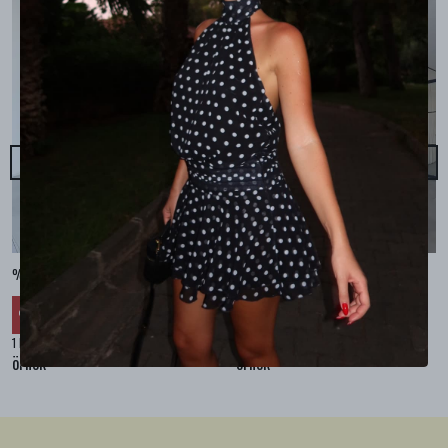
%100 KETEN CEPLİ ŞALVAR PANTOLON - Bej
%100 KETEN SALAŞ GÖMLEK - Bej
₺ 2,299.99
₺ 2,099.99
%
30
%
30
₺ 1,609.99
₺ 1,469.99
1 Renk 4 Beden
1 Renk 4 Beden
örnek
örnek