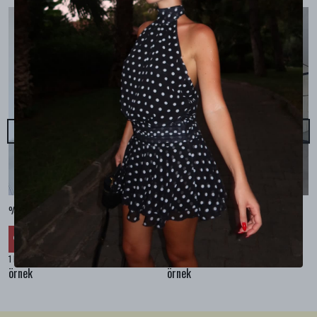
%100 KETEN CEPLİ ŞALVAR PANTOLON - Bej
%100 KETEN SALAŞ GÖMLEK - Bej
₺ 2,299.99
₺ 2,099.99
%
30
%
30
₺ 1,609.99
₺ 1,469.99
1 Renk 4 Beden
1 Renk 4 Beden
örnek
örnek