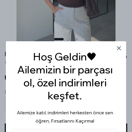
POLO YAKA DÜĞMELİ KAHVERENGİ TRİKO
Hoş Geldin🖤
Tükeniyor
Ailemizin bir parçası
₺ 799.99
ol, özel indirimleri
Beden
keşfet.
S
M
L
Ailemize katıl, indirimleri herkesten önce sen
öğren, Fırsatlarını Kaçırma!
SEPETE EKLE