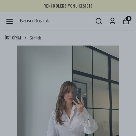
YENİ KOLEKSİYONU KEŞFET!
0
ÜST GİYİM
Gömlek