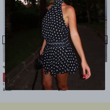
%100 KETEN CEPLİ ŞALVAR PANTOLON - Bej
%100 KETEN SALAŞ GÖMLEK - Bej
₺ 2,299.99
₺ 2,099.99
%
30
%
30
₺ 1,609.99
₺ 1,469.99
1 Renk 4 Beden
1 Renk 4 Beden
örnek
örnek