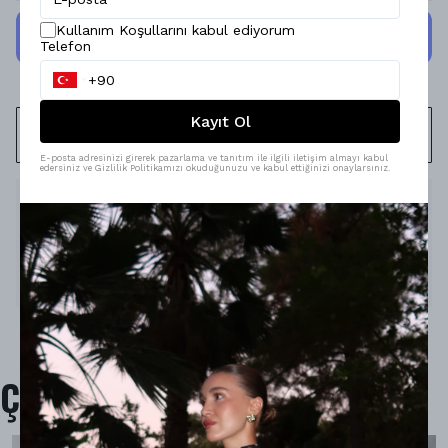
Kullanım Koşullarını kabul ediyorum
Telefon
Kayıt Ol
WHATSAPP
E-posta adresinizi girerek pazarlama ve tanıtım ile ilgili iletişim almayı kabul
edersiniz ve Gizlilik Politikamızı okuduğunuzu ve kabul ettiğinizi onaylarsınız.
Ürün Açıklaması
Model Ölçüleri : 167cm/53kg
Modelin Beden : S beden
Ürün İçeriği : -
Ürün Boyu : -
Çok Satanlar