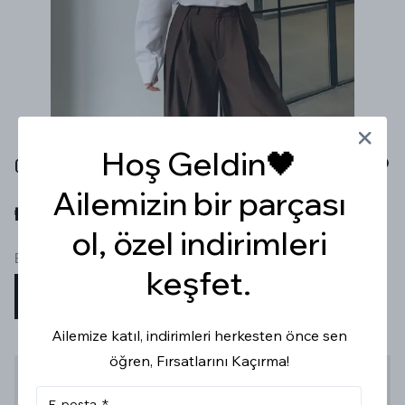
Hoş Geldin🖤
OVERSİZE BEYAZ POPLİN GÖMLEK
Ailemizin bir parçası
₺ 759.99
ol, özel indirimleri
Beden
keşfet.
S
M
Ailemize katıl, indirimleri herkesten önce sen
öğren, Fırsatlarını Kaçırma!
Stoğa Gelince Haber Ver