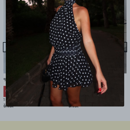
%100 KETEN CEPLİ ŞALVAR PANTOLON - Bej
%100 KETEN SALAŞ GÖMLEK - Bej
₺ 2,299.99
₺ 2,099.99
%
30
%
30
₺ 1,609.99
₺ 1,469.99
1 Renk 4 Beden
1 Renk 4 Beden
örnek
örnek