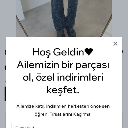
Hoş Geldin🖤
TIRTIKLI KOYU LACİVERT STRAİGHT JEAN
Ailemizin bir parçası
₺ 1,199.99
ol, özel indirimleri
Beden
keşfet.
34/Xs
36/S
38/M
40/L
42/XL
Ailemize katıl, indirimleri herkesten önce sen
öğren, Fırsatlarını Kaçırma!
Stoğa Gelince Haber Ver