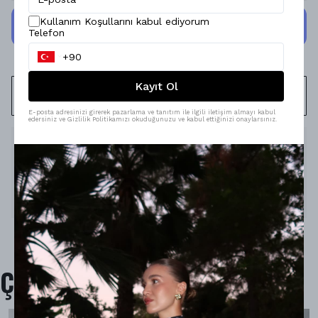
Kullanım Koşullarını kabul ediyorum
Telefon
Kayıt Ol
WHATSAPP
E-posta adresinizi girerek pazarlama ve tanıtım ile ilgili iletişim almayı kabul
edersiniz ve Gizlilik Politikamızı okuduğunuzu ve kabul ettiğinizi onaylarsınız.
Ürün Açıklaması
Model Ölçüleri : 167cm/53kg
Modelin Beden : 34/XS beden
Ürün İçeriği : -
Ürün Boyu : 107cm.
Çok Satanlar