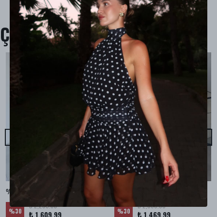
Çok Satanlar
%100 KETEN CEPLİ ŞALVAR PANTOLON - Bej
%100 KETEN SALAŞ GÖMLEK - Bej
₺ 2,299.99
₺ 2,099.99
%
30
%
30
₺ 1,609.99
₺ 1,469.99