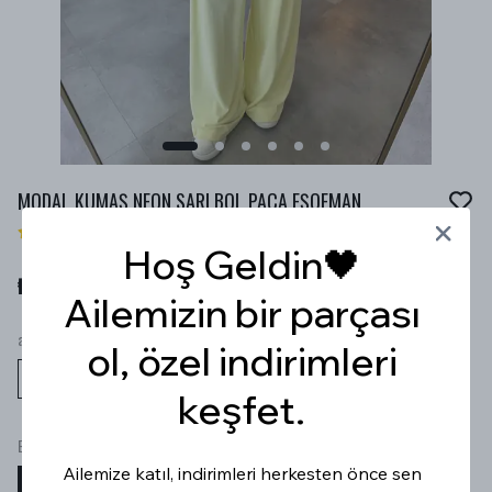
MODAL KUMAŞ NEON SARI BOL PAÇA EŞOFMAN
3 değerlendirme
Hoş Geldin🖤
₺ 1,059.99
Ailemizin bir parçası
alt üst
ol, özel indirimleri
keşfet.
Beden
Ailemize katıl, indirimleri herkesten önce sen