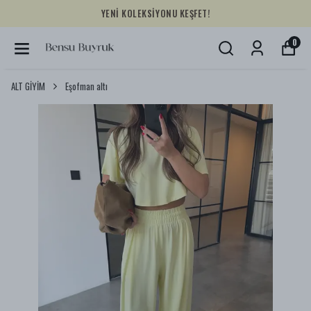
YENİ KOLEKSİYONU KEŞFET!
0
ALT GİYİM
Eşofman altı