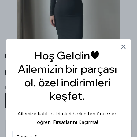
Hoş Geldin🖤
MAXİ TÜL ELBİSE
Ailemizin bir parçası
₺ 599.99
ol, özel indirimleri
Beden
keşfet.
S
M
L
Ailemize katıl, indirimleri herkesten önce sen
öğren, Fırsatlarını Kaçırma!
Stoğa Gelince Haber Ver