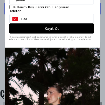
Kullanım Koşullarını kabul ediyorum
Telefon
Kayıt Ol
WHATSAPP
E-posta adresinizi girerek pazarlama ve tanıtım ile ilgili iletişim almayı kabul
edersiniz ve Gizlilik Politikamızı okuduğunuzu ve kabul ettiğinizi onaylarsınız.
Ürün Açıklaması
Model Ölçüleri : 167cm/53kg
Modelin Beden : S beden
Ürün İçeriği : -
Ürün Boyu : -
Çok Satanlar