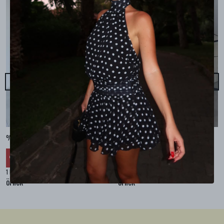
%100 KETEN CEPLİ ŞALVAR PANTOLON - Bej
%100 KETEN SALAŞ GÖMLEK - Bej
₺ 2,299.99
₺ 2,099.99
%
30
%
30
₺ 1,609.99
₺ 1,469.99
1 Renk 4 Beden
1 Renk 4 Beden
örnek
örnek