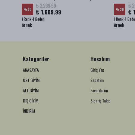
₺ 2,299.99
₺ 2
%
30
%
30
₺ 1,609.99
₺ 
1 Renk 4 Beden
1 Renk 4 Bed
örnek
örnek
Kategoriler
Hesabım
ANASAYFA
Giriş Yap
ÜST GİYİM
Sepetim
ALT GİYİM
Favorilerim
DIŞ GİYİM
Sipariş Takip
İNDİRİM