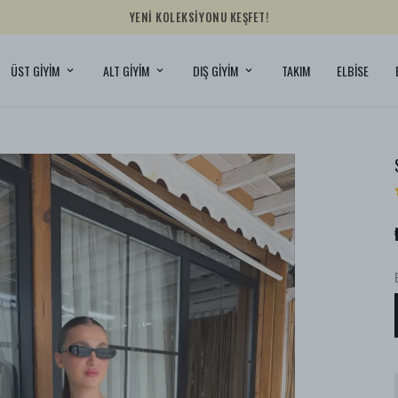
YENİ KOLEKSİYONU KEŞFET!
ÜST GİYİM
ALT GİYİM
DIŞ GİYİM
TAKIM
ELBİSE