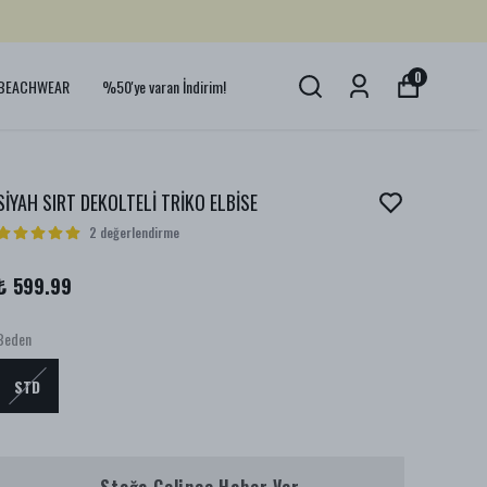
0
BEACHWEAR
%50'ye varan İndirim!
SİYAH SIRT DEKOLTELİ TRİKO ELBİSE
2 değerlendirme
₺ 599.99
Beden
STD