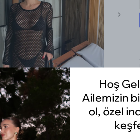
Hoş Gel
Ailemizin bi
ol, özel in
keşf