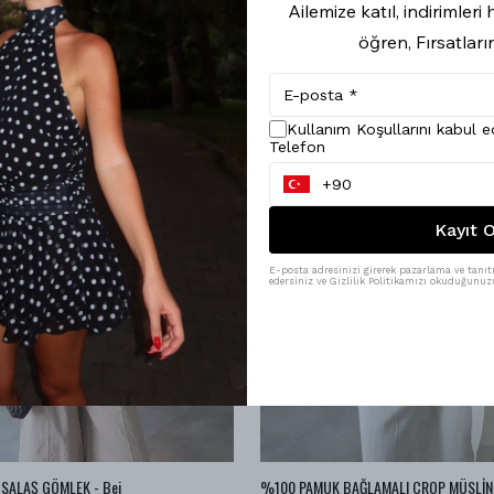
Ailemize katıl, indirimler
öğren, Fırsatları
Kullanım Koşullarını kabul 
Telefon
Kayıt O
E-posta adresinizi girerek pazarlama ve tanıtı
edersiniz ve Gizlilik Politikamızı okuduğunuzu
SALAŞ GÖMLEK - Bej