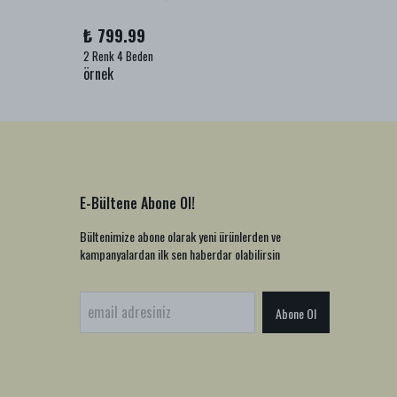
₺ 799.99
₺ 999
2 Renk 4 Beden
1 Renk 2
örnek
örnek
E-Bültene Abone Ol!
Bültenimize abone olarak yeni ürünlerden ve
kampanyalardan ilk sen haberdar olabilirsin
Abone Ol