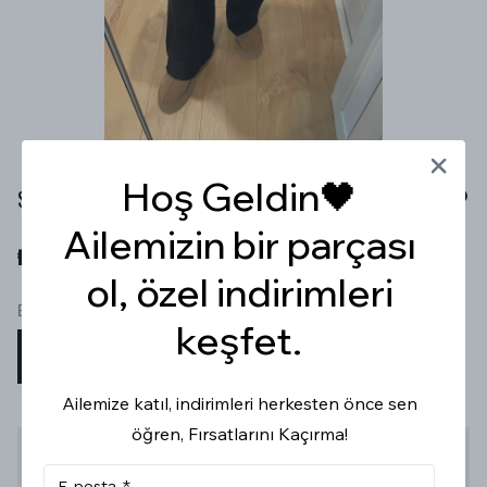
Hoş Geldin🖤
SİYAH EŞOFMAN TAKIM
Ailemizin bir parçası
₺ 999.99
ol, özel indirimleri
Beden
keşfet.
S
M
L
Ailemize katıl, indirimleri herkesten önce sen
öğren, Fırsatlarını Kaçırma!
Stoğa Gelince Haber Ver