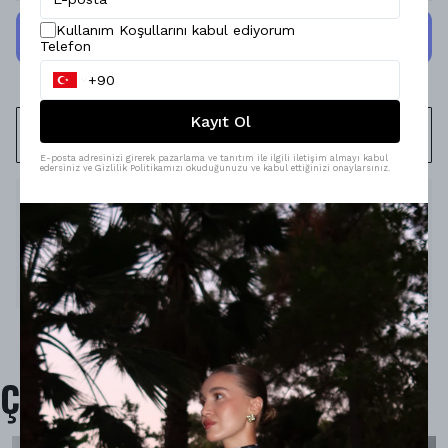
Kullanım Koşullarını kabul ediyorum
Telefon
Kayıt Ol
WHATSAPP
E-posta adresinizi girerek pazarlama ve tanıtım ile ilgili iletişim almayı kabul
edersiniz ve Gizlilik Politikamızı okuduğunuzu ve kabul ettiğinizi onaylarsınız.
Ürün Açıklaması
Model Ölçüleri : 167cm/53kg
Modelin Beden : S beden
Ürün İçeriği :-
Ürün Boyu : -
Çok Satanlar