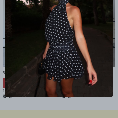
%100 KETEN CEPLİ ŞALVAR PANTOLON - Bej
%100 KETEN SALAŞ GÖMLEK - Bej
₺ 2,299.99
₺ 2,099.99
%
30
%
30
₺ 1,609.99
₺ 1,469.99
1 Renk 4 Beden
1 Renk 4 Beden
örnek
örnek