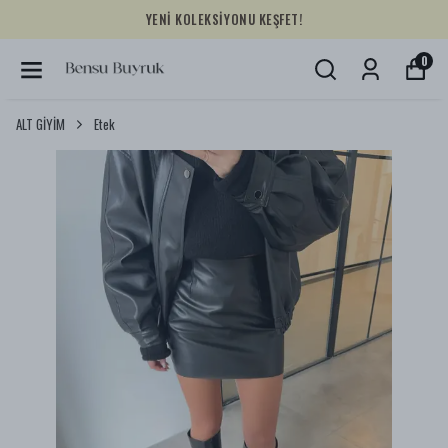
YENİ KOLEKSİYONU KEŞFET!
0
ALT GİYİM
Etek