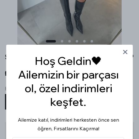
SİYAH DERİ Ş0RT ETEK
Hoş Geldin🖤
Ailemizin bir parçası
₺ 499.99
ol, özel indirimleri
Beden
keşfet.
S
M
L
Ailemize katıl, indirimleri herkesten önce sen
öğren, Fırsatlarını Kaçırma!
Stoğa Gelince Haber Ver