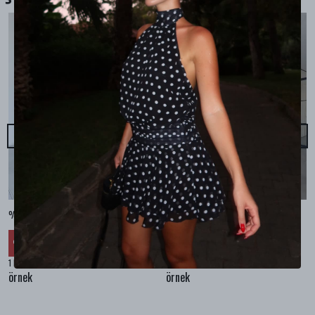
%100 KETEN CEPLİ ŞALVAR PANTOLON - Bej
%100 KETEN SALAŞ GÖMLEK - Bej
₺ 2,299.99
₺ 2,099.99
%
30
%
30
₺ 1,609.99
₺ 1,469.99
1 Renk 4 Beden
1 Renk 4 Beden
örnek
örnek