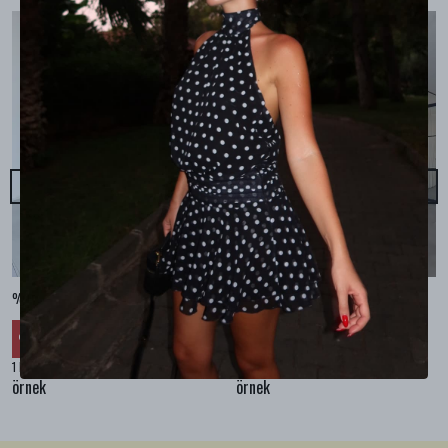
%100 KETEN CEPLİ ŞALVAR PANTOLON - Bej
%100 KETEN SALAŞ GÖMLEK - Bej
₺ 2,299.99
₺ 2,099.99
%
30
%
30
₺ 1,609.99
₺ 1,469.99
1 Renk 4 Beden
1 Renk 4 Beden
örnek
örnek