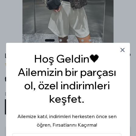
LEOPAR DESEN İNCE DENİM CEKET
Hoş Geldin🖤
2 değerlendirme
Ailemizin bir parçası
₺ 1,039.99
ol, özel indirimleri
Beden
keşfet.
36/S
38/M
40/L
Ailemize katıl, indirimleri herkesten önce sen
öğren, Fırsatlarını Kaçırma!
Stoğa Gelince Haber Ver