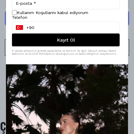
Kullanım Koşullarını kabul ediyorum
Telefon
Kayıt Ol
WHATSAPP
E-posta adresinizi girerek pazarlama ve tanıtım ile ilgili iletişim almayı kabul
edersiniz ve Gizlilik Politikamızı okuduğunuzu ve kabul ettiğinizi onaylarsınız.
Ürün Açıklaması
Model Ölçüleri : 167cm/53kg
Modelin Beden : M beden
Ürün İçeriği : -
Ürün Boyu : -
Çok Satanlar