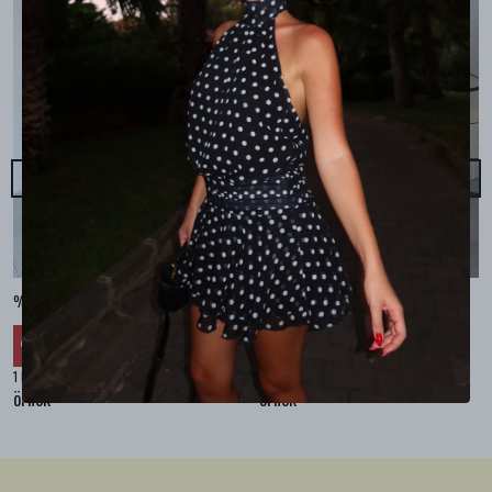
%100 KETEN CEPLİ ŞALVAR PANTOLON - Bej
%100 KETEN SALAŞ GÖMLEK - Bej
₺ 2,299.99
₺ 2,099.99
%
30
%
30
₺ 1,609.99
₺ 1,469.99
1 Renk 4 Beden
1 Renk 4 Beden
örnek
örnek