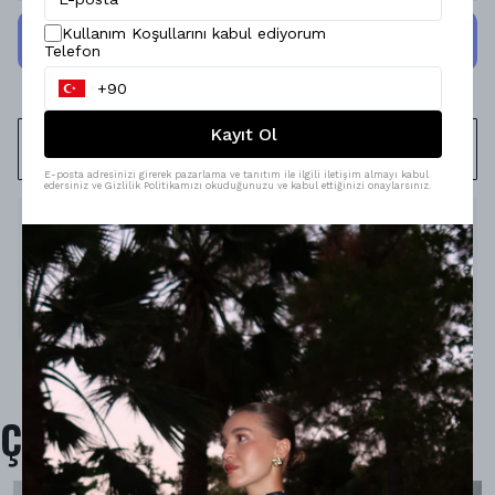
Kullanım Koşullarını kabul ediyorum
Telefon
Kayıt Ol
WHATSAPP
E-posta adresinizi girerek pazarlama ve tanıtım ile ilgili iletişim almayı kabul
edersiniz ve Gizlilik Politikamızı okuduğunuzu ve kabul ettiğinizi onaylarsınız.
Ürün Açıklaması
Model Ölçüleri : 167cm/53kg
Modelin Beden : S beden
Ürün İçeriği : -
Ürün Boyu :
-
Çok Satanlar