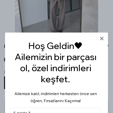
Hoş Geldin🖤
KUŞAKLI CEKET TASARIM PANTOLON TAKIM
Ailemizin bir parçası
₺ 2,299.99
ol, özel indirimleri
Beden
keşfet.
S
M
L
Ailemize katıl, indirimleri herkesten önce sen
öğren, Fırsatlarını Kaçırma!
Stoğa Gelince Haber Ver