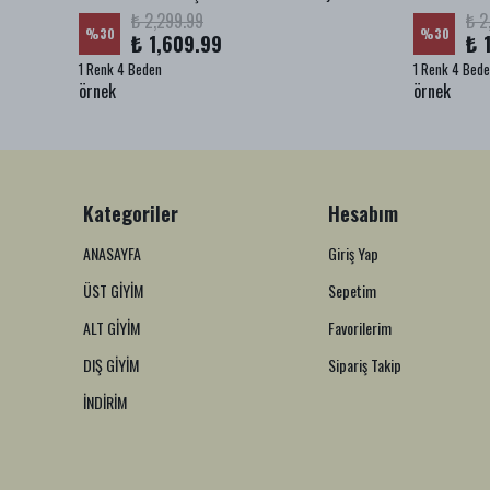
₺ 2,299.99
₺ 2
%
30
%
30
₺ 1,609.99
₺ 
1 Renk 4 Beden
1 Renk 4 Bed
örnek
örnek
Kategoriler
Hesabım
ANASAYFA
Giriş Yap
ÜST GİYİM
Sepetim
ALT GİYİM
Favorilerim
DIŞ GİYİM
Sipariş Takip
İNDİRİM