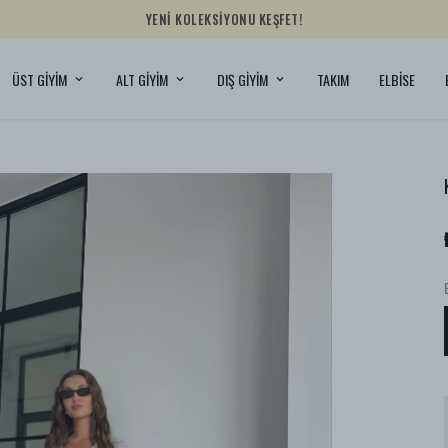
YENİ KOLEKSİYONU KEŞFET!
ÜST GİYİM
ALT GİYİM
DIŞ GİYİM
TAKIM
ELBİSE