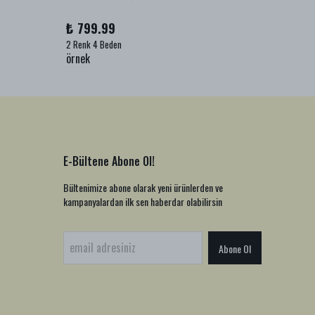
₺ 799.99
₺ 999
2 Renk 4 Beden
1 Renk 2
örnek
örnek
E-Bültene Abone Ol!
Bültenimize abone olarak yeni ürünlerden ve
kampanyalardan ilk sen haberdar olabilirsin
Abone Ol