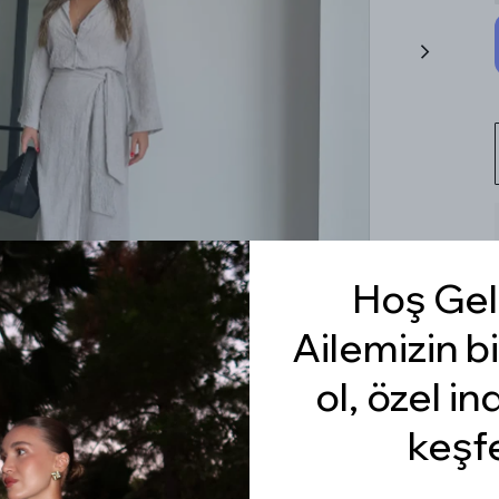
Hoş Gel
Ailemizin bi
ol, özel in
keşf