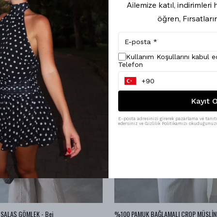
Ailemize katıl, indirimler
öğren, Fırsatları
Kullanım Koşullarını kabul 
Telefon
Kayıt O
E-posta adresinizi girerek pazarlama ve tanıtı
edersiniz ve Gizlilik Politikamızı okuduğunuzu
SALAŞ GÖMLEK - Bej