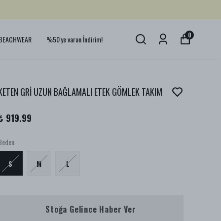
0
BEACHWEAR
%50'ye varan İndirim!
KETEN GRİ UZUN BAĞLAMALI ETEK GÖMLEK TAKIM
₺ 919.99
Beden
S
M
L
Stoğa Gelince Haber Ver