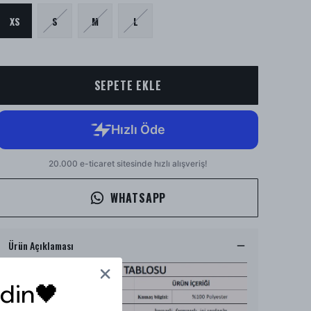
XS
S
M
L
SEPETE EKLE
WHATSAPP
Ürün Açıklaması
din🖤