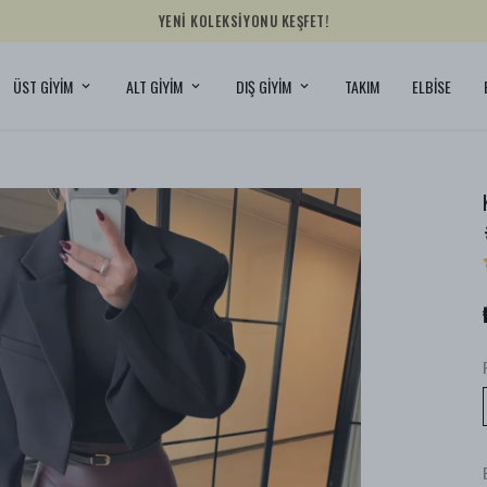
YENİ KOLEKSİYONU KEŞFET!
ÜST GİYİM
ALT GİYİM
DIŞ GİYİM
TAKIM
ELBİSE