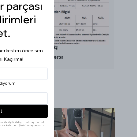
r parçası
dirimleri
et.
Model Ölçüleri : 167cm/53kg
i herkesten önce sen
Modelin Beden : XS beden
Ürün İçeriği : %100 Polyester
nı Kaçırma!
Ürün Boyu : 81 cm
ediyorum
l
m ile ilgili iletişim almayı kabul
 ve kabul ettiğinizi onaylarsınız.