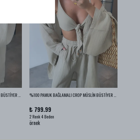
%100 PAMUK BAĞLAMALI CROP MÜSLİN BÜSTİYER - Ekru
%100 PAMUK BAĞLAMALI CROP MÜSLİN BÜSTİYER - Vizon
%100 PA
₺ 799.99
₺ 999
2 Renk 4 Beden
1 Renk 2
örnek
örnek