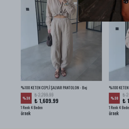
BA JEAN
%100 KETEN CEPLİ ŞALVAR PANTOLON - Bej
%100 KETEN 
₺ 2,299.99
₺ 2
%
30
%
30
₺ 1,609.99
₺ 
1 Renk 4 Beden
1 Renk 4 Bed
örnek
örnek