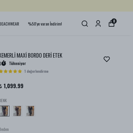
0
BEACHWEAR
%50'ye varan İndirim!
KEMERLİ MAXİ BORDO DERİ ETEK
Tükeniyor
1 değerlendirme
₺ 1,099.99
RENK
Beden