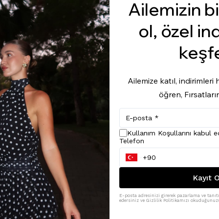
Ailemizin bi
ol, özel in
keşf
Ailemize katıl, indirimler
öğren, Fırsatları
Kullanım Koşullarını kabul 
Telefon
Kayıt O
E-posta adresinizi girerek pazarlama ve tanıtı
edersiniz ve Gizlilik Politikamızı okuduğunuzu