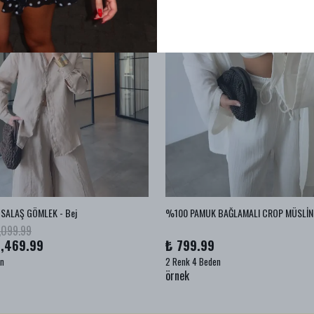
SALAŞ GÖMLEK - Bej
,099.99
1,469.99
₺ 799.99
en
2 Renk 4 Beden
örnek