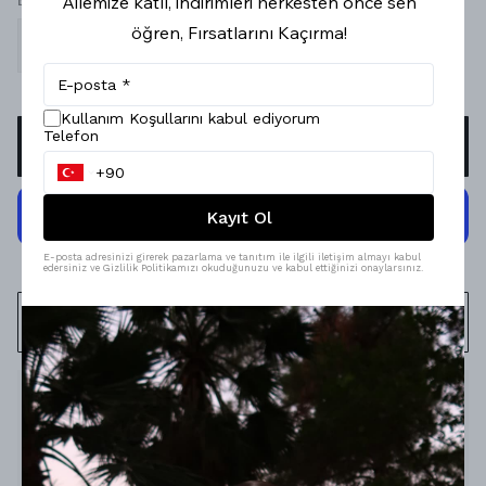
Ailemize katıl, indirimleri herkesten önce sen
öğren, Fırsatlarını Kaçırma!
S
M
L
Kullanım Koşullarını kabul ediyorum
Telefon
SEPETE EKLE
Kayıt Ol
E-posta adresinizi girerek pazarlama ve tanıtım ile ilgili iletişim almayı kabul
edersiniz ve Gizlilik Politikamızı okuduğunuzu ve kabul ettiğinizi onaylarsınız.
WHATSAPP
Ürün Açıklaması
Model Ölçüleri : 167cm/53kg
Modelin Beden : S beden
Ürün İçeriği : %90 Viskon, %10 Elastan
Ürün Boyu :