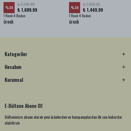
₺ 2,299.99
₺ 2,099.99
%
30
%
30
₺ 1,609.99
₺ 1,469.99
1 Renk 4 Beden
1 Renk 4 Beden
örnek
örnek
Kategoriler
Hesabım
Kurumsal
E-Bültene Abone Ol!
Bültenimize abone olarak yeni ürünlerden ve kampanyalardan ilk sen haberdar
olabilirsin