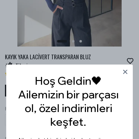
KAYIK YAKA LACİVERT TRANSPARAN BLUZ
Tükeniyor
2 değerlendirme
Hoş Geldin🖤
₺ 579.99
Ailemizin bir parçası
%
50
₺ 290.00
ol, özel indirimleri
RENK
keşfet.
Beden