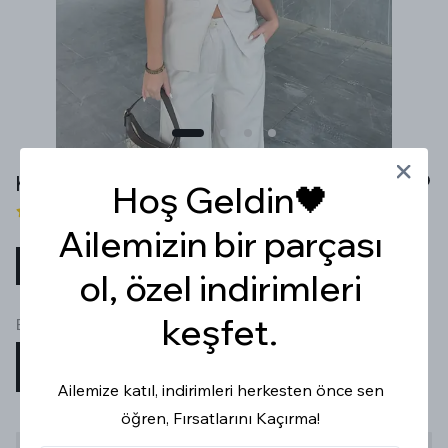
KARE YAKA KETEN TAKIM
Hoş Geldin🖤
1 değerlendirme
Ailemizin bir parçası
₺ 1,259.99
%
25
₺ 944.99
ol, özel indirimleri
keşfet.
Beden
S
M
L
Ailemize katıl, indirimleri herkesten önce sen
öğren, Fırsatlarını Kaçırma!