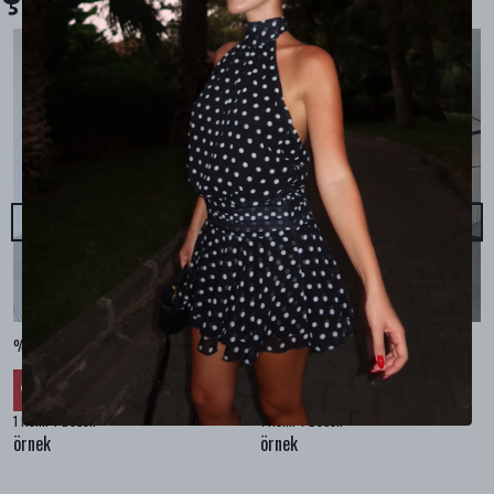
%100 KETEN CEPLİ ŞALVAR PANTOLON - Bej
%100 KETEN SALAŞ GÖMLEK - Bej
₺ 2,299.99
₺ 2,099.99
%
30
%
30
₺ 1,609.99
₺ 1,469.99
1 Renk 4 Beden
1 Renk 4 Beden
örnek
örnek