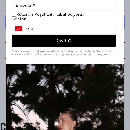
Stoğa Gelince Haber Ver
Kullanım Koşullarını kabul ediyorum
Telefon
Kayıt Ol
WHATSAPP
E-posta adresinizi girerek pazarlama ve tanıtım ile ilgili iletişim almayı kabul
edersiniz ve Gizlilik Politikamızı okuduğunuzu ve kabul ettiğinizi onaylarsınız.
Ürün Açıklaması
Model Ölçüleri : 167cm/53kg
Modelin Beden : 36/S beden
Ürün İçeriği :
-
Ürün Boyu : -
Çok Satanlar