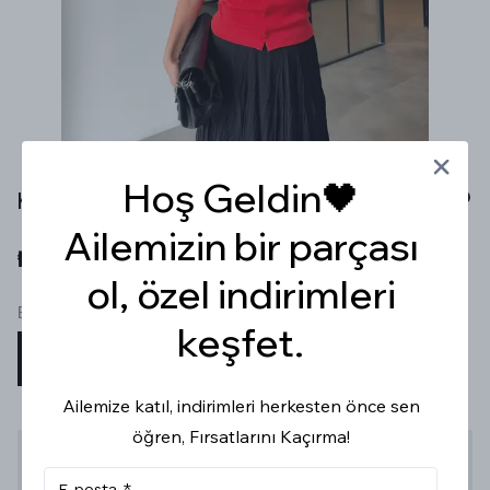
Hoş Geldin🖤
KALIN ASKILI DÜĞMELİ KIRMIZI BLUZ
Ailemizin bir parçası
₺ 519.99
ol, özel indirimleri
Beden
keşfet.
S
M
L
Ailemize katıl, indirimleri herkesten önce sen
öğren, Fırsatlarını Kaçırma!
Stoğa Gelince Haber Ver