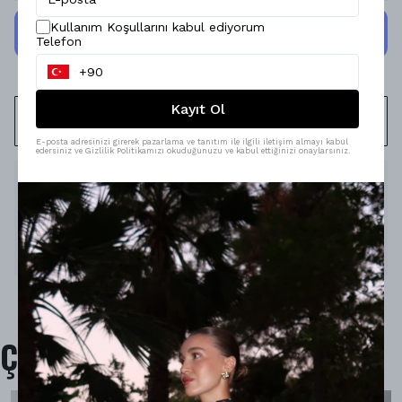
Kullanım Koşullarını kabul ediyorum
Telefon
Kayıt Ol
WHATSAPP
E-posta adresinizi girerek pazarlama ve tanıtım ile ilgili iletişim almayı kabul
edersiniz ve Gizlilik Politikamızı okuduğunuzu ve kabul ettiğinizi onaylarsınız.
Ürün Açıklaması
Model Ölçüleri : 167cm/53kg
Modelin Beden : S beden
Ürün İçeriği : -
Ürün Boyu : -
Çok Satanlar