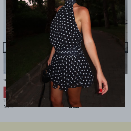
%100 KETEN CEPLİ ŞALVAR PANTOLON - Bej
%100 KETEN SALAŞ GÖMLEK - Bej
₺ 2,299.99
₺ 2,099.99
%
30
%
30
₺ 1,609.99
₺ 1,469.99
1 Renk 4 Beden
1 Renk 4 Beden
örnek
örnek