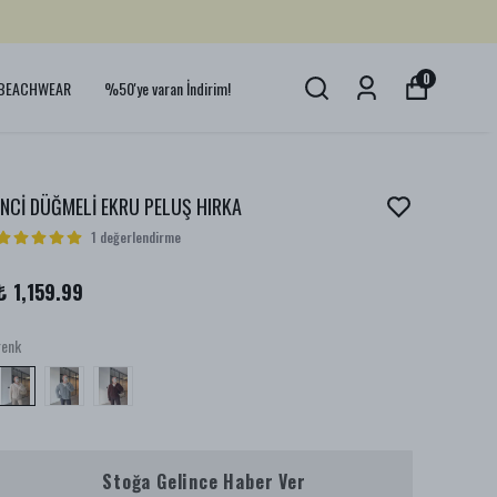
0
BEACHWEAR
%50'ye varan İndirim!
İNCİ DÜĞMELİ EKRU PELUŞ HIRKA
1 değerlendirme
₺ 1,159.99
renk
Stoğa Gelince Haber Ver