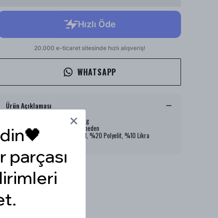
WHATSAPP
Ürün Açıklaması
Model Ölçüleri : 167cm/53kg
Modelin Beden : STANDART beden
din🖤
Ürün İçeriği : %70 Sakal, %20 Polyelit, %10 Likra
Ürün Boyu : -
r parçası
dirimleri
et.