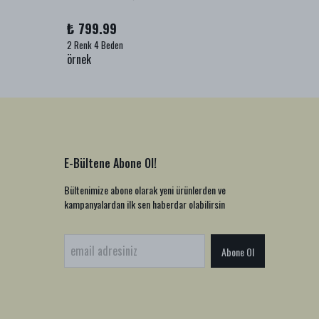
₺ 799.99
₺ 999
2 Renk 4 Beden
1 Renk 2
örnek
örnek
E-Bültene Abone Ol!
Bültenimize abone olarak yeni ürünlerden ve
kampanyalardan ilk sen haberdar olabilirsin
Abone Ol