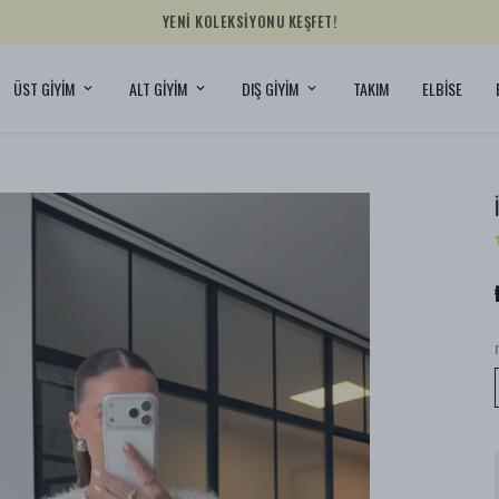
YENİ KOLEKSİYONU KEŞFET!
ÜST GİYİM
ALT GİYİM
DIŞ GİYİM
TAKIM
ELBİSE