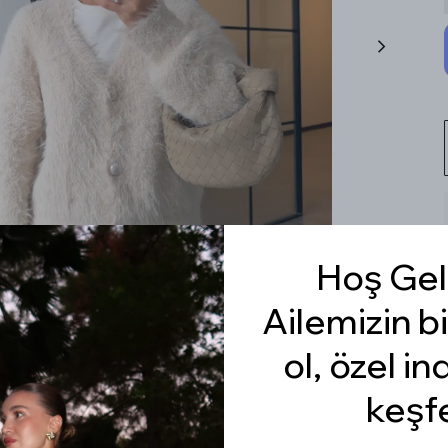
Hoş Gel
Ailemizin bi
ol, özel in
keşf