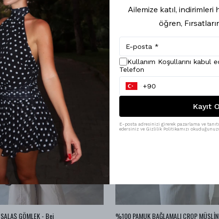
Ailemize katıl, indirimler
öğren, Fırsatları
Kullanım Koşullarını kabul 
Telefon
Kayıt O
E-posta adresinizi girerek pazarlama ve tanıtı
edersiniz ve Gizlilik Politikamızı okuduğunuzu
SALAŞ GÖMLEK - Bej