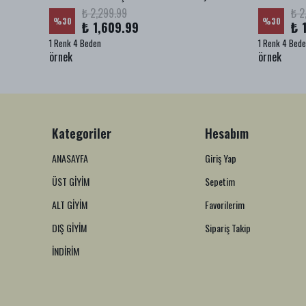
₺ 2,299.99
₺ 2
%
30
%
30
₺ 1,609.99
₺ 
1 Renk 4 Beden
1 Renk 4 Bed
örnek
örnek
Kategoriler
Hesabım
ANASAYFA
Giriş Yap
ÜST GİYİM
Sepetim
ALT GİYİM
Favorilerim
DIŞ GİYİM
Sipariş Takip
İNDİRİM